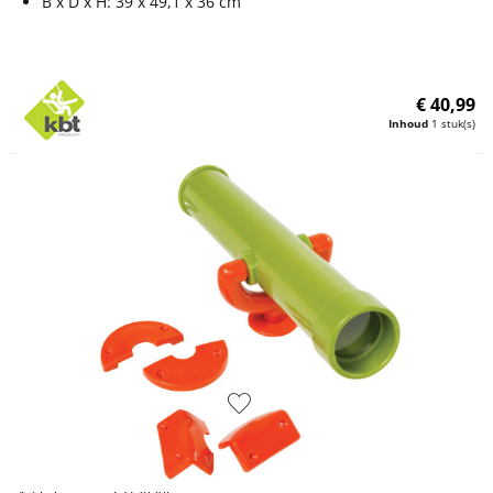
B x D x H: 39 x 49,1 x 36 cm
€ 40,99
Inhoud
1 stuk(s)