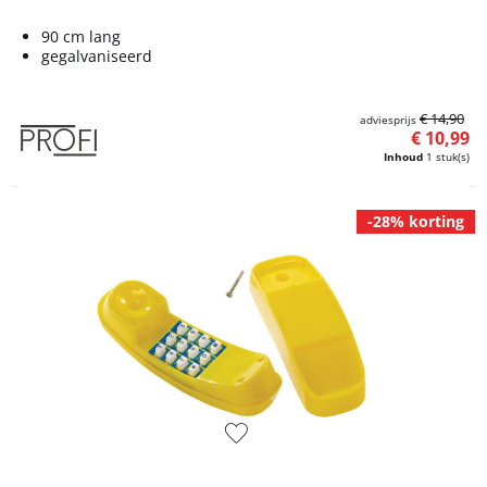
90 cm lang
gegalvaniseerd
€ 14,90
adviesprijs
€ 10,99
Inhoud
1 stuk(s)
-28% korting