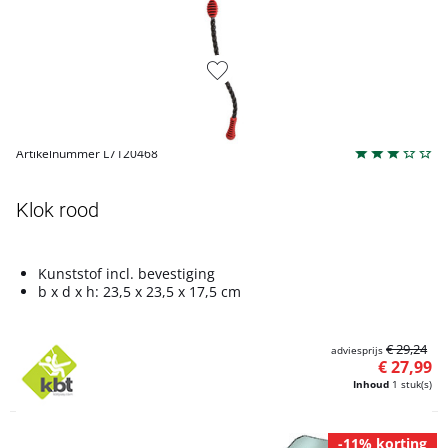
Artikelnummer L7120468
Klok rood
Kunststof incl. bevestiging
b x d x h: 23,5 x 23,5 x 17,5 cm
€ 29,24
adviesprijs
€ 27,99
Inhoud
1 stuk(s)
-11% korting