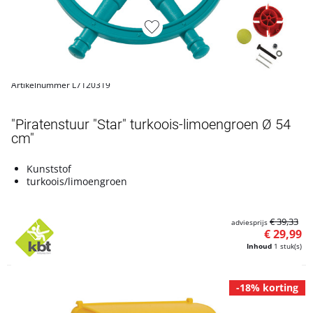
Artikelnummer L7120319
"Piratenstuur "Star" turkoois-limoengroen Ø 54
cm"
Kunststof
turkoois/limoengroen
€ 39,33
adviesprijs
€ 29,99
Inhoud
1 stuk(s)
-18% korting