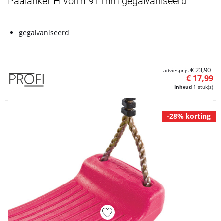
Paalanker H-vorm 91 mm gegalvaniseerd
gegalvaniseerd
€ 23,90
adviesprijs
€ 17,99
Inhoud
1 stuk(s)
-28% korting