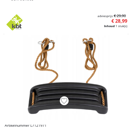
€ 29,90
adviesprijs
€ 28,99
Inhoud
1 stuk(s)
Artikelnummer L7121971