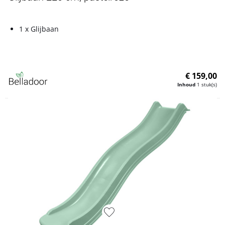
1 x Glijbaan
€ 159,00
Inhoud
1 stuk(s)