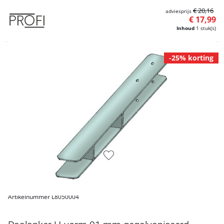
€ 20,16
adviesprijs
€ 17,99
Inhoud
1 stuk(s)
-25% korting
Artikelnummer L8050004