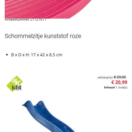
Artikelnummer L7121611
Schommelzitje kunststof roze
B x D x H: 17 x 42 x 8,5 cm
€ 29,00
adviesprijs
€ 20,99
Inhoud
1 stuk(s)