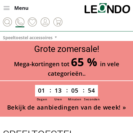
Menu
Speeltoestel accessoires
Grote zomersale!
65 %
Mega-kortingen tot
in vele
categorieën..
01
13
05
53
Dagen
Uren
Minuten
Seconden
Bekijk de aanbiedingen van de week! »