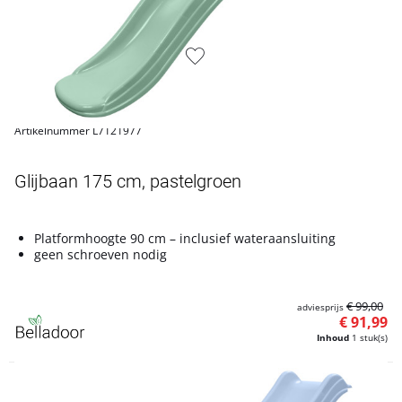
Artikelnummer L7121977
Glijbaan 175 cm, pastelgroen
Platformhoogte 90 cm – inclusief wateraansluiting
geen schroeven nodig
€ 99,00
adviesprijs
€ 91,99
Inhoud
1 stuk(s)