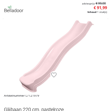
€ 99,00
adviesprijs
€ 91,99
Inhoud
1 stuk(s)
Artikelnummer L7121979
Glijbaan 220 cm, pastelroze