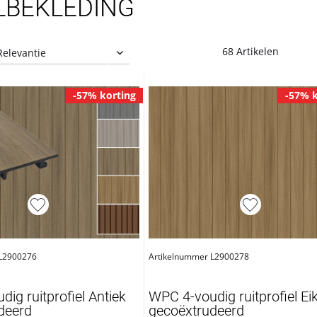
LBEKLEDING
68 Artikelen
-57% korting
-57% k
 L2900276
Artikelnummer L2900278
ig ruitprofiel Antiek
WPC 4-voudig ruitprofiel Ei
deerd
gecoëxtrudeerd