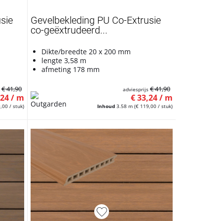
sie
Gevelbekleding PU Co-Extrusie
co-geëxtrudeerd...
Dikte/breedte 20 x 200 mm
lengte 3,58 m
afmeting 178 mm
€ 41,90
€ 41,90
s
adviesprijs
,24 / m
€ 33,24 / m
,00 / stuk)
Inhoud
3.58 m
(€ 119,00 / stuk)