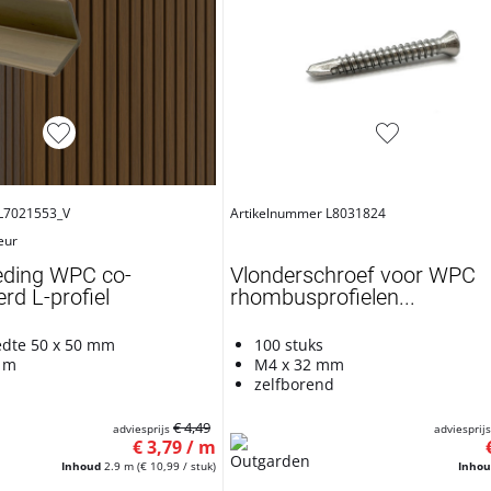
L7021553_V
Artikelnummer L8031824
eur
eding WPC co-
Vlonderschroef voor WPC
rd L-profiel
rhombusprofielen...
edte 50 x 50 mm
100 stuks
9 m
M4 x 32 mm
zelfborend
€ 4,49
adviesprijs
adviesprij
€ 3,79 / m
Inhoud
2.9 m
(€ 10,99 / stuk)
Inho