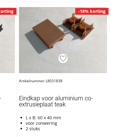
orting
-18% korting
Artikelnummer L8031838
-
Eindkap voor aluminium co-
extrusieplaat teak
L x B: 60 x 40 mm
voor zonwering
2 stuks