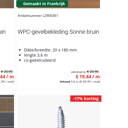
Gemaakt in Frankrijk
Artikelnummer L2900361
uin
WPC-gevelbekleding Sonne bruin
Dikte/breedte: 20 x 180 mm
lengte 3,6 m
co-geëxtrudeerd
€ 20,90
€ 20,90
s
adviesprijs
,44 / m
€ 19,44 / m
,99 / stuk)
Inhoud
3.6 m
(€ 69,99 / stuk)
-17% korting