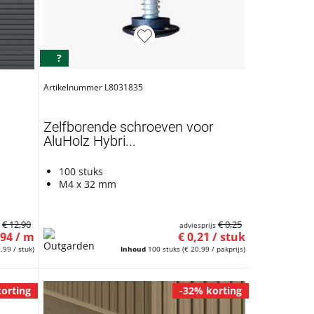
?
Artikelnummer L8031835
Zelfborende schroeven voor
AluHolz Hybri...
100 stuks
M4 x 32 mm
€ 12,90
€ 0,25
s
adviesprijs
,94 / m
€ 0,21 / stuk
,99 / stuk)
Inhoud
100 stuks
(€ 20,99 / pakprijs)
orting
-32% korting