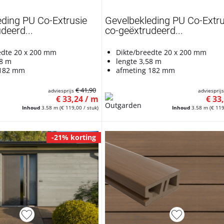
eding PU Co-Extrusie
Gevelbekleding PU Co-Extru
deerd...
co-geëxtrudeerd...
edte 20 x 200 mm
Dikte/breedte 20 x 200 mm
58 m
lengte 3,58 m
 182 mm
afmeting 182 mm
€ 41,90
adviesprijs
adviesprij
€ 33,24 / m
€ 33
Inhoud
3.58 m
(€ 119,00 / stuk)
Inhoud
3.58 m
(€ 119
-21% korting