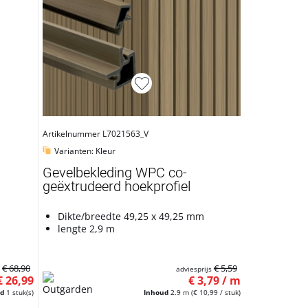
Artikelnummer L7021563_V
Varianten: Kleur
Gevelbekleding WPC co-
geëxtrudeerd hoekprofiel
Dikte/breedte 49,25 x 49,25 mm
lengte 2,9 m
€ 68,90
€ 5,59
s
adviesprijs
€ 26,99
€ 3,79 / m
ud
1 stuk(s)
Inhoud
2.9 m
(€ 10,99 / stuk)