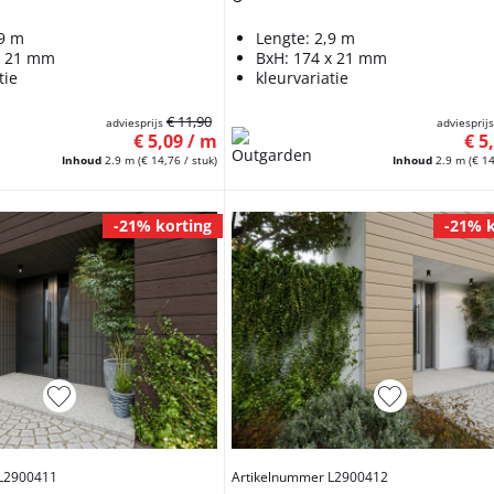
,9 m
Lengte: 2,9 m
x 21 mm
BxH: 174 x 21 mm
tie
kleurvariatie
€ 11,90
adviesprijs
adviesprij
€ 5,09 / m
€ 5
Inhoud
2.9 m
(€ 14,76 / stuk)
Inhoud
2.9 m
(€ 14
-21% korting
-21% k
 L2900411
Artikelnummer L2900412