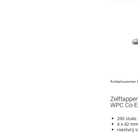
Artikelnummer
Zelftappe
WPC Co-E
200 stuks 
4 x 42 m
roestvrij s