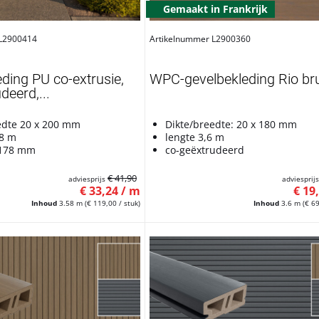
Gemaakt in Frankrijk
 L2900414
Artikelnummer L2900360
ding PU co-extrusie,
WPC-gevelbekleding Rio br
deerd,...
edte 20 x 200 mm
Dikte/breedte: 20 x 180 mm
58 m
lengte 3,6 m
 178 mm
co-geëxtrudeerd
€ 41,90
adviesprijs
adviesprij
€ 33,24 / m
€ 19
Inhoud
3.58 m
(€ 119,00 / stuk)
Inhoud
3.6 m
(€ 69