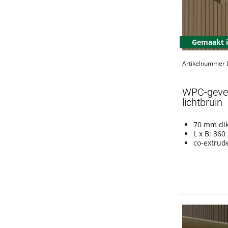
Gemaakt i
Artikelnummer
WPC-gevel
lichtbruin
70 mm di
L x B: 360
co-extrud