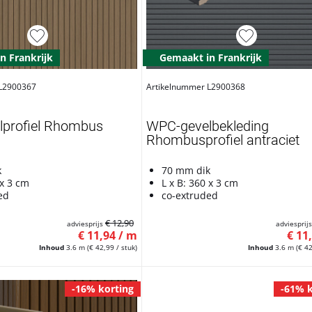
n Frankrijk
Gemaakt in Frankrijk
 L2900367
Artikelnummer L2900368
profiel Rhombus
WPC-gevelbekleding
Rhombusprofiel antraciet
k
70 mm dik
 x 3 cm
L x B: 360 x 3 cm
ed
co-extruded
€ 12,90
adviesprijs
adviesprij
€ 11,94 / m
€ 11
Inhoud
3.6 m
(€ 42,99 / stuk)
Inhoud
3.6 m
(€ 42
-16% korting
-61% k