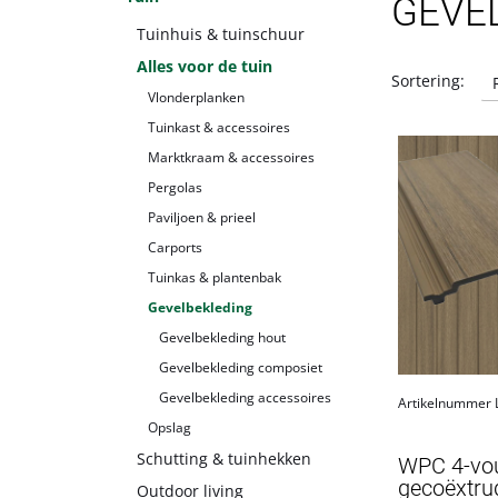
GEVE
Tuinhuis & tuinschuur
Alles voor de tuin
Sortering:
Vlonderplanken
Tuinkast & accessoires
Marktkraam & accessoires
Pergolas
Paviljoen & prieel
Carports
Tuinkas & plantenbak
Gevelbekleding
Gevelbekleding hout
Gevelbekleding composiet
Gevelbekleding accessoires
Artikelnummer
Opslag
Schutting & tuinhekken
WPC 4-voud
gecoëxtru
Outdoor living