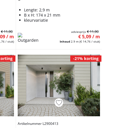
Lengte: 2,9 m
B x H: 174 x 21 mm
kleurvariatie
€ 11,90
€ 11,90
s
adviesprijs
,09 / m
€ 5,09 / m
,76 / stuk)
Inhoud
2.9 m
(€ 14,76 / stuk)
orting
-21% korting
Artikelnummer L2900413