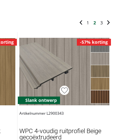
1
2
3
orting
-57% korting
Slank ontwerp
Artikelnummer L2900343
k
WPC 4-voudig ruitprofiel Beige
gecoëxtrudeerd