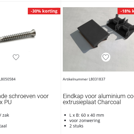
-30% korting
-18% k
 L8050584
Artikelnummer L8031837
nde schroeven voor
Eindkap voor aluminium co
x PU
extrusieplaat Charcoal
/ zak
L x B: 60 x 40 mm
m
voor zonwering
taal
2 stuks