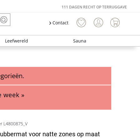
111 DAGEN RECHT OP TERRUGGAVE
Contact
Leefwereld
Sauna
egorieën.
e week »
er L4800875_V
 rubbermat voor natte zones op maat