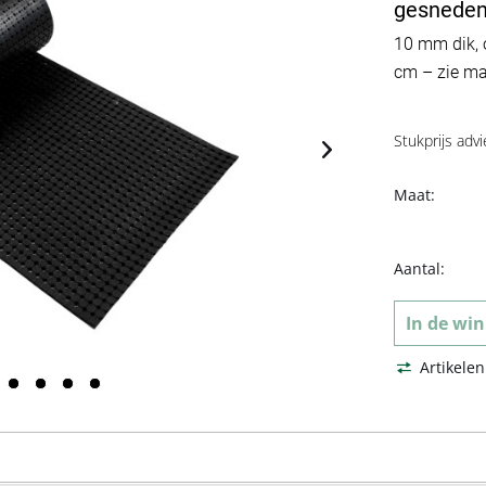
gesnede
10 mm dik, 
cm – zie ma
Stukprijs advi
Maat:
Aantal:
In de
win
Artikelen