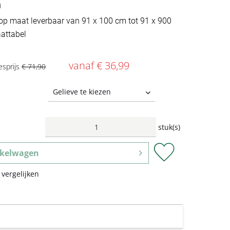
n
op maat leverbaar van 91 x 100 cm tot 91 x 900
attabel
vanaf € 36,99
esprijs
€ 71,90
stuk(s)
kelwagen
 vergelijken