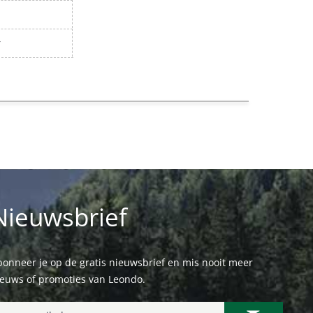
r
Nieuwsbrief
onneer je op de gratis nieuwsbrief en mis nooit meer
ieuws of promoties van Leondo.