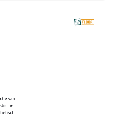
ctie van
stische
thetisch