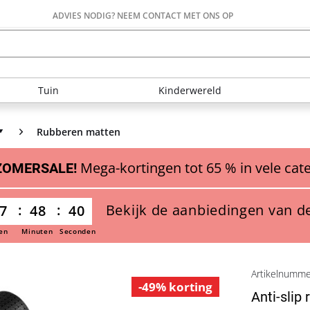
ADVIES NODIG? NEEM CONTACT MET ONS OP
Tuin
Kinderwereld
Rubberen matten
Mega-kortingen tot 65 % in vele cat
ZOMERSALE!
Bekijk de aanbiedingen van d
7
48
39
en
Minuten
Seconden
Artikelnumm
-49% korting
Anti-slip