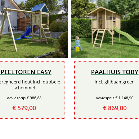
SPEELTOREN EASY
PAALHUIS TOBY
regneerd hout incl. dubbele
incl. glijbaan groen
schommel
adviesprijs € 988,88
adviesprijs € 1.148,90
€ 579,00
€ 869,00