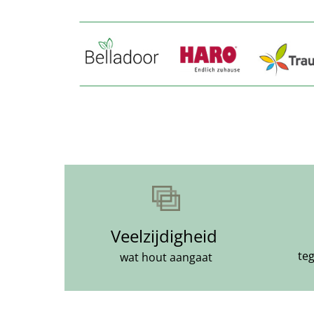
Veelzijdigheid 
te
wat hout aangaat