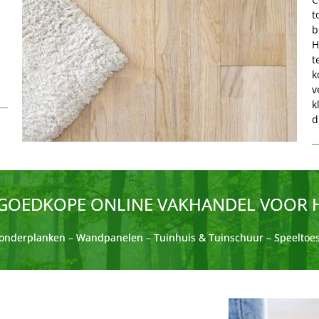
t
b
H
t
k
v
k
d
 GOEDKOPE ONLINE VAKHANDEL VOOR
londerplanken – Wandpanelen – Tuinhuis & Tuinschuur – Speeltoes