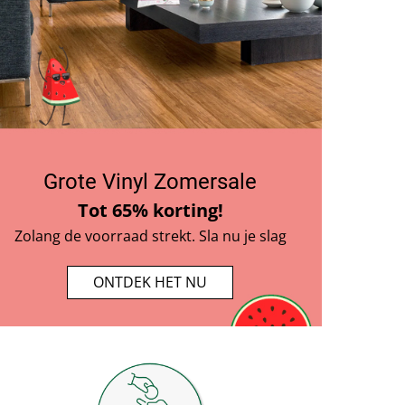
Terrassen in 
de grote zomersale
Tot 50% korting!
Nieuwe grillplek? 
Geen getreuzel meer!
Grote Vinyl Zomersale
Tot 65% korting!
Zolang de voorraad strekt. Sla nu je slag
       ONTDEK HET NU     
       ONTDEK HET NU       