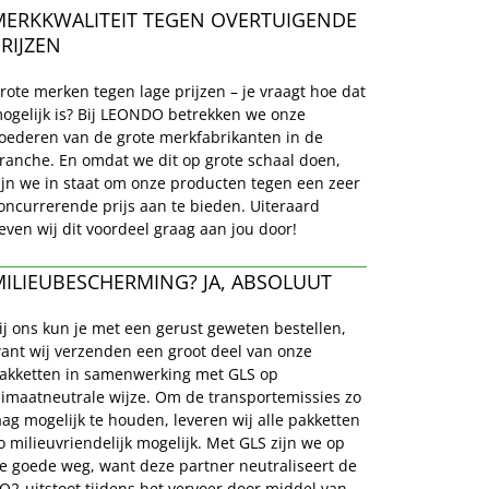
MERKKWALITEIT TEGEN OVERTUIGENDE 
RIJZEN 
rote merken tegen lage prijzen – je vraagt hoe dat 
ogelijk is? Bij LEONDO betrekken we onze 
oederen van de grote merkfabrikanten in de 
ranche. En omdat we dit op grote schaal doen, 
ijn we in staat om onze producten tegen een zeer 
oncurrerende prijs aan te bieden. Uiteraard 
even wij dit voordeel graag aan jou door!
ILIEUBESCHERMING? JA, ABSOLUUT
ij ons kun je met een gerust geweten bestellen, 
ant wij verzenden een groot deel van onze 
akketten in samenwerking met GLS op 
limaatneutrale wijze. Om de transportemissies zo 
aag mogelijk te houden, leveren wij alle pakketten 
o milieuvriendelijk mogelijk. Met GLS zijn we op 
e goede weg, want deze partner neutraliseert de 
O2-uitstoot tijdens het vervoer door middel van 