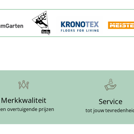
Merkkwaliteit
Service
gen overtuigende prijzen
tot jouw tevredenhei