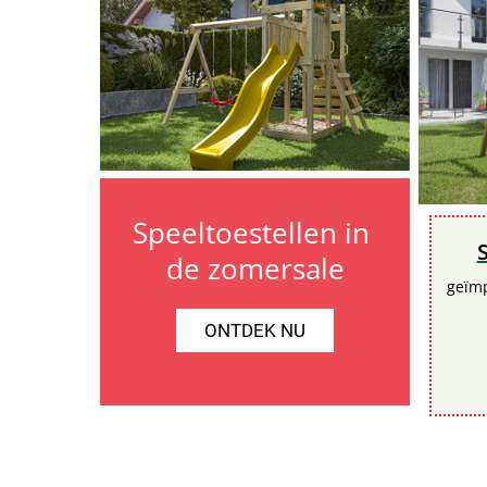
Speeltoestellen in 
de zomersale
geïmp
ONTDEK NU