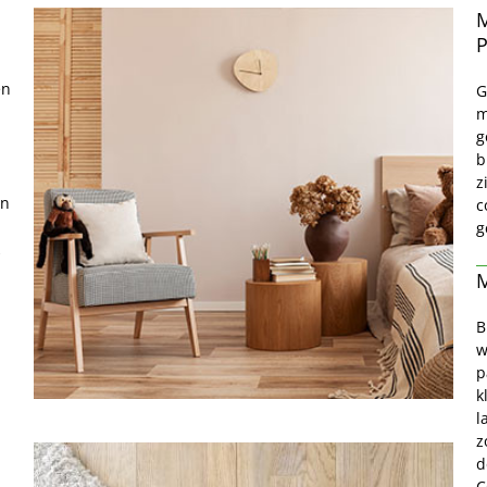
P
n 
G
m
g
b
z
n 
c
g
M
B
w
p
k
l
z
d
C