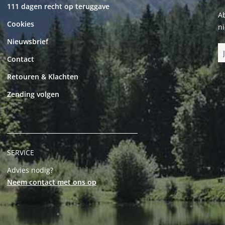
111 dagen recht op teruggave
Ab
Cookies
n
Nieuwsbrief
Contact
Retouren & Klachten
Zending volgen
SERVICE
Advies nodig?
Neem contact met ons op