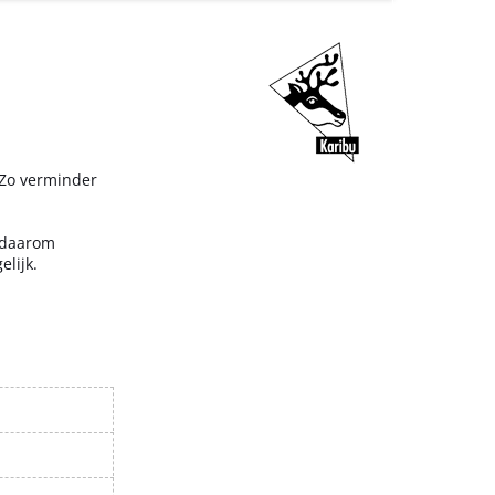
 Zo verminder
n daarom
lijk.