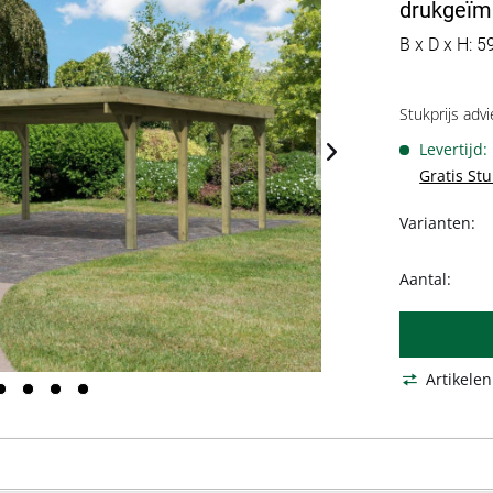
drukgeïm
B x D x H: 5
Stukprijs advi
Levertijd
Gratis St
Varianten:
Aantal:
Artikelen