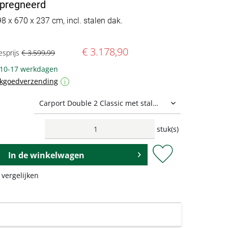
pregneerd
98 x 670 x 237 cm, incl. stalen dak.
€ 3.178,90
esprijs
€ 3.599,99
: 10-17 werkdagen
ukgoedverzending
i
stuk(s)
In de
winkelwagen
 vergelijken