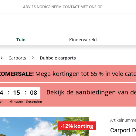
ADVIES NODIG? NEEM CONTACT MET ONS OP
Tuin
Kinderwereld
Carports
Dubbele carports
Mega-kortingen tot 65 % in vele cat
ZOMERSALE!
Bekijk de aanbiedingen van d
4
15
06
en
Minuten
Seconden
Artikelnumm
-12% korting
Carport D