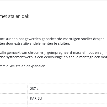
met stalen dak
rport kunnen nat geworden geparkeerde voertuigen sneller drogen.
ten door extra zijwandelementen te sluiten.
t zijn gemaakt van chroomvrij, geïmpregneerd massief hout en zij
sche systeemontwerp is een eenvoudige en snelle montage ook moge
 mm
dikke stalen dakpanelen.
237 cm
KARIBU