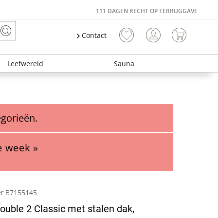
111 DAGEN RECHT OP TERRUGGAVE
Contact
Leefwereld
Sauna
egorieën.
e week »
er B7155145
ouble 2 Classic met stalen dak,