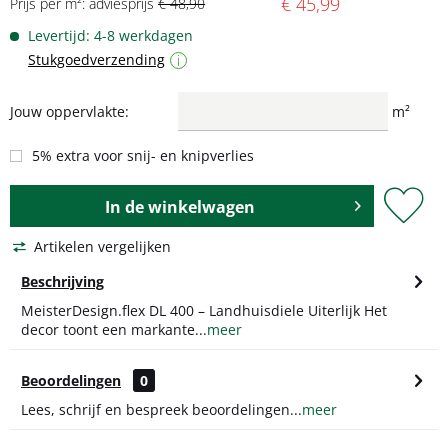
€ 45,99
Prijs per m²: adviesprijs
€ 48,90
Levertijd: 4-8 werkdagen
Stukgoedverzending
i
Jouw oppervlakte:
m²
5% extra voor snij- en knipverlies
In de
winkelwagen
Artikelen vergelijken
Beschrijving
MeisterDesign.flex DL 400 – Landhuisdiele Uiterlijk Het
decor toont een markante...
meer
Beoordelingen
0
Lees, schrijf en bespreek beoordelingen...
meer