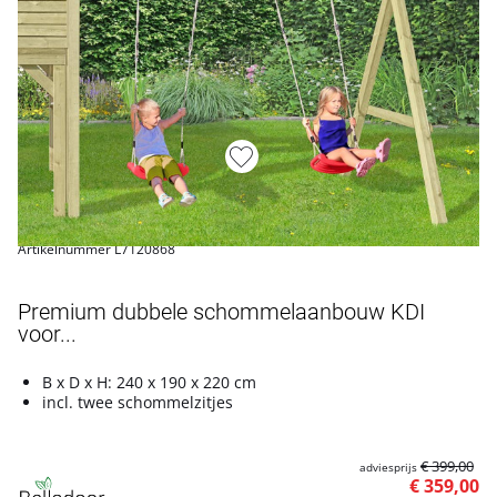
Artikelnummer L7120868
Premium dubbele schommelaanbouw KDI
voor...
B x D x H: 240 x 190 x 220 cm
incl. twee schommelzitjes
€ 399,00
adviesprijs
€ 359,00