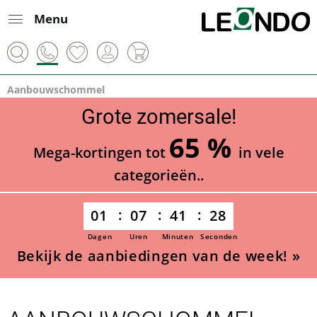
Menu
Aanbouwschommel
Grote zomersale!
65 %
Mega-kortingen tot
in vele
categorieën..
01
07
41
27
Dagen
Uren
Minuten
Seconden
Bekijk de aanbiedingen van de week! »