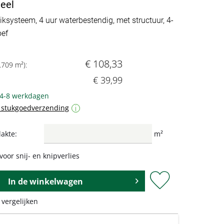
eel
iksysteem, 4 uur waterbestendig, met structuur, 4-
oef
€ 108,33
.709 m²):
€ 39,99
 4-8 werkdagen
f stukgoedverzending
i
akte:
m²
voor snij- en knipverlies
In de
winkelwagen
 vergelijken