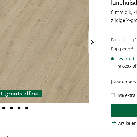
landhuisd
8 mm dik, kl
zijdige V-gr
Pakketprijs (2
Prijs per m²:
Levertijd:
Pakket- o
Jouw oppervl
, groots effect
5% extra 
Artikelen