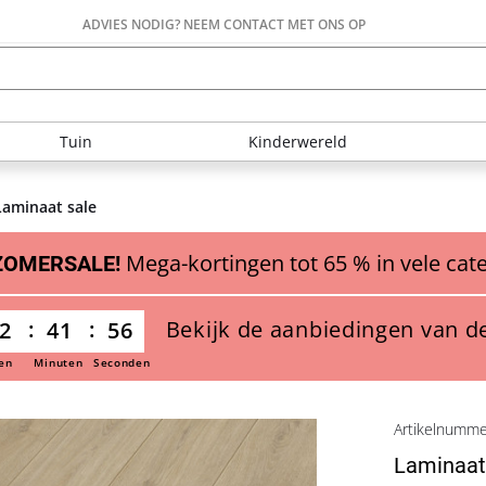
ADVIES NODIG? NEEM CONTACT MET ONS OP
Tuin
Kinderwereld
Laminaat sale
Mega-kortingen tot 65 % in vele cat
ZOMERSALE!
Bekijk de aanbiedingen van d
2
41
55
en
Minuten
Seconden
Artikelnumm
Laminaat