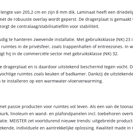
engte van 205,2 cm en zijn 8 mm dik. Laminaat heeft een driedel
met de robuuste overlay wordt geperst. De dragerplaat is gemaakt
gt de contralaag/stabilisatiefilm voor stabiliteit.
dig te hanteren zwevende installatie. Met gebruiksklasse (NK) 23 
e ruimtes in de privésfeer, zoals trappenhallen of entreezones. In
gt hij in de commerciële sector met gebruiksklasse (NK) 32.
ge dragerplaat en is daardoor uitstekend beschermd tegen vocht. 
vochtige ruimtes zoals keuken of badkamer. Dankzij de uitstekend
om te installeren op een warmwater-vloerverwarming.
 met passie producten voor ruimtes vol leven. Als een van de toon
, kurk, linoleum en wand- en plafondpanelen incl. toebehoren over
atie. MEISTER zet voortdurend nieuwe trends: uitgebreide product
kende, individuele en aantrekkelijke oplossing. Kwaliteit made in