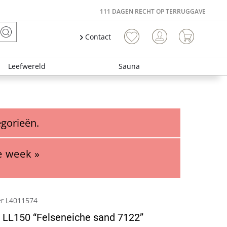
111 DAGEN RECHT OP TERRUGGAVE
Contact
Leefwereld
Sauna
egorieën.
e week »
er L4011574
 LL150 “Felseneiche sand 7122”