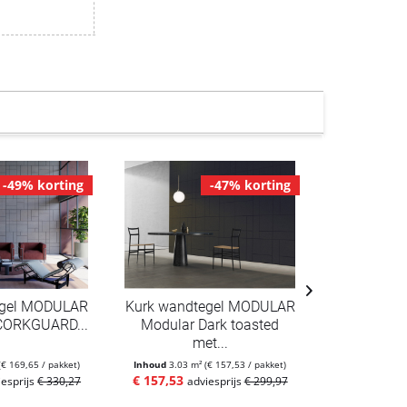
-49% korting
-47% korting
egel MODULAR
Kurk wandtegel MODULAR
Kurk wand
CORKGUARD...
Modular Dark toasted
Pearl met
met...
(€ 169,65 / pakket)
Inhoud
3.03 m²
(€ 157,53 / pakket)
Inhoud
3.03 m
€ 157,53
€ 169,65
iesprijs
€ 330,27
adviesprijs
€ 299,97
ad