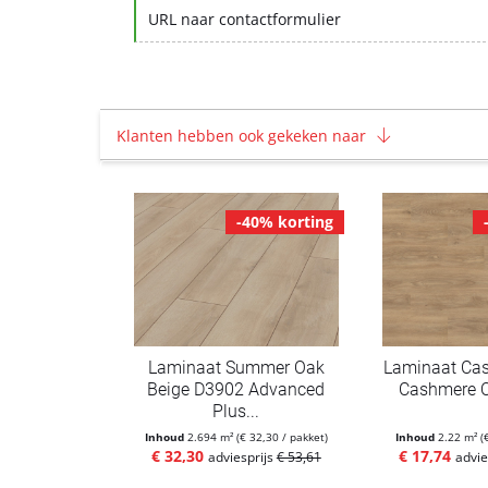
URL naar contactformulier
Klanten hebben ook gekeken naar
-40% korting
Laminaat Summer Oak
Laminaat Cas
Beige D3902 Advanced
Cashmere O
Plus...
Inhoud
2.694 m²
(€ 32,30 / pakket)
Inhoud
2.22 m²
(
€ 32,30
€ 17,74
adviesprijs
€ 53,61
advie