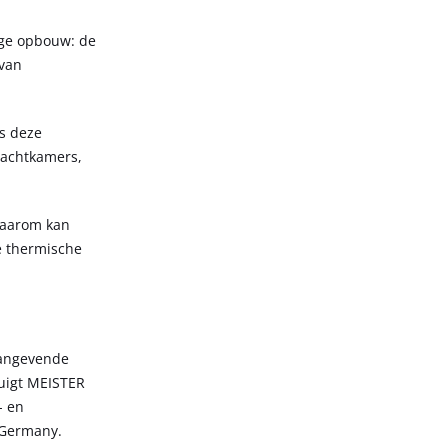
ige opbouw: de
 van
is deze
 wachtkamers,
Daarom kan
e thermische
aangevende
tuigt MEISTER
- en
 Germany.