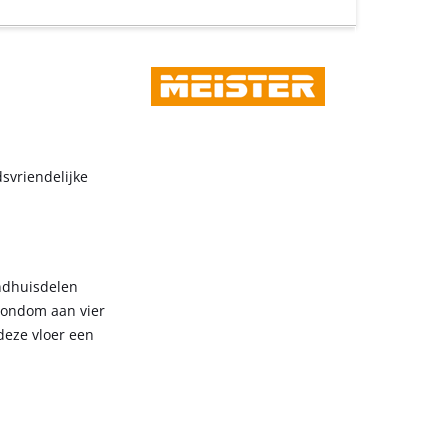
svriendelijke
andhuisdelen
 rondom aan vier
deze vloer een