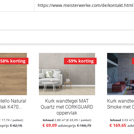
https://www.meisterwerke.com/de/kontakt.html
-58% korting
-59% korting
tello Natural
Kurk wandtegel MAT
Kurk wandt
ak K470...
Quartz met CORKGUARD
Smoke met 
oppervlak
€ 17,74 / pakket)
Inhoud
2.88 m²
(€ 69,09 / pakket)
Inhoud
3.03 m²
€ 69,09
€ 169,65
sprijs
€ 42,16
adviesprijs
€ 166,75
adv