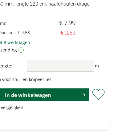
 40 mm, lengte 220 cm, naaldhouten drager
€ 7,99
 m):
€ 3,63
dviesprijs
€ 4,58
 4-8 werkdagen
rzending
i
engte:
m
 voor snij- en knipverlies
In de
winkelwagen
 vergelijken