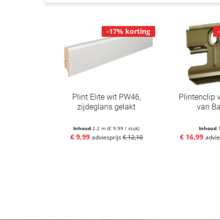
-17% korting
Plint Elite wit PW46,
Plintenclip 
zijdeglans gelakt
van Ba
Inhoud
2.2 m
(€ 9,99 / stuk)
Inhoud
€ 9,99
€ 16,99
adviesprijs
€ 12,10
advie