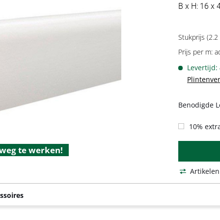
B x H: 16 x
Stukprijs (2.2
Prijs per m: a
Levertijd:
Plintenve
Benodigde L
10% extra
 weg te werken!
Artikelen
ssoires