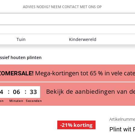
ADVIES NODIG? NEEM CONTACT MET ONS OP
Tuin
Kinderwereld
ssief houten plinten
Mega-kortingen tot 65 % in vele cat
ZOMERSALE!
Bekijk de aanbiedingen van d
4
06
32
en
Minuten
Seconden
Artikelnumm
-21% korting
Plint wit