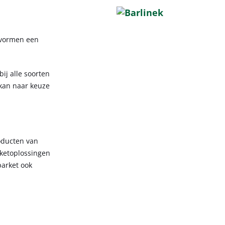
 vormen een
ij alle soorten
 kan naar keuze
oducten van
rketoplossingen
parket ook