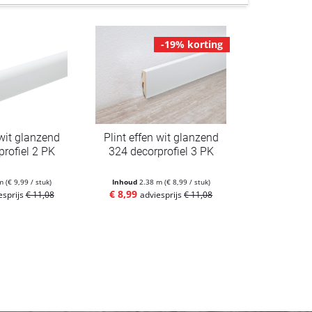
-19% korting
 wit glanzend
Plint effen wit glanzend
rofiel 2 PK
324 decorprofiel 3 PK
 m
(€ 9,99 / stuk)
Inhoud
2.38 m
(€ 8,99 / stuk)
€ 8,99
esprijs
€ 11,08
adviesprijs
€ 11,08