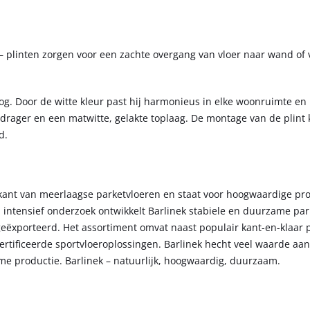
– plinten zorgen voor een zachte overgang van vloer naar wand of
g. Door de witte kleur past hij harmonieus in elke woonruimte en b
 drager en een matwitte, gelakte toplaag. De montage van de plint
d.
ikant van meerlaagse parketvloeren en staat voor hoogwaardige pr
n intensief onderzoek ontwikkelt Barlinek stabiele en duurzame pa
eëxporteerd. Het assortiment omvat naast populair kant-en-klaar 
ertificeerde sportvloeroplossingen. Barlinek hecht veel waarde aan
me productie. Barlinek – natuurlijk, hoogwaardig, duurzaam.