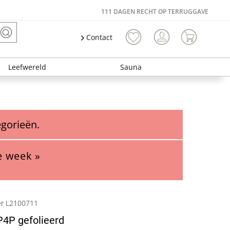
111 DAGEN RECHT OP TERRUGGAVE
Contact
Leefwereld
Sauna
egorieën.
e week »
er L2100711
 P4P gefolieerd