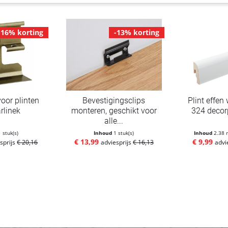
-16% korting
-13% korting
voor plinten
Bevestigingsclips
Plint effen
rlinek
monteren, geschikt voor
324 decorp
alle...
1 stuk(s)
Inhoud
1 stuk(s)
Inhoud
2.38
€ 13,99
€ 9,99
sprijs
€ 20,16
adviesprijs
€ 16,13
advi