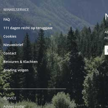
WINKELSERVICE
FAQ
111 dagen recht op teruggave
Ab
Cookies
n
Nieuwsbrief
Contact
Retouren & Klachten
Zending volgen
SERVICE
Advies nodig?