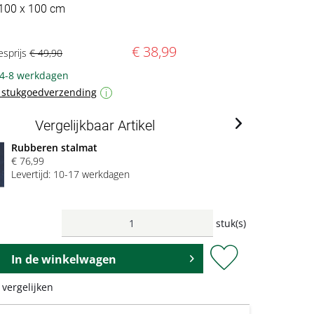
 100 x 100 cm
€ 38,99
esprijs
€ 49,90
 4-8 werkdagen
f stukgoedverzending
i
Vergelijkbaar Artikel
Rubberen stalmat
€ 76,99
Levertijd: 10-17 werkdagen
stuk(s)
In de
winkelwagen
 vergelijken