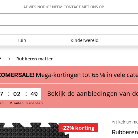
ADVIES NODIG? NEEM CONTACT MET ONS OP
Tuin
Kinderwereld
Rubberen matten
Mega-kortingen tot 65 % in vele cat
ZOMERSALE!
Bekijk de aanbiedingen van d
7
02
48
en
Minuten
Seconden
Artikelnumm
-22% korting
Rubberen