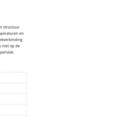
n structuur
emperaturen en
eekverbinding
 niet op de
pervlak.