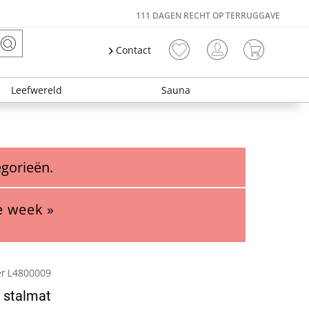
111 DAGEN RECHT OP TERRUGGAVE
Contact
Leefwereld
Sauna
egorieën.
e week »
er L4800009
 stalmat