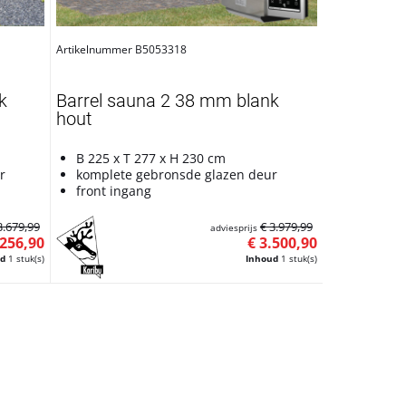
Artikelnummer B5053318
k
Barrel sauna 2 38 mm blank
hout
B 225 x T 277 x H 230 cm
r
komplete gebronsde glazen deur
front ingang
3.679,99
€ 3.979,99
adviesprijs
.256,90
€ 3.500,90
ud
1 stuk(s)
Inhoud
1 stuk(s)