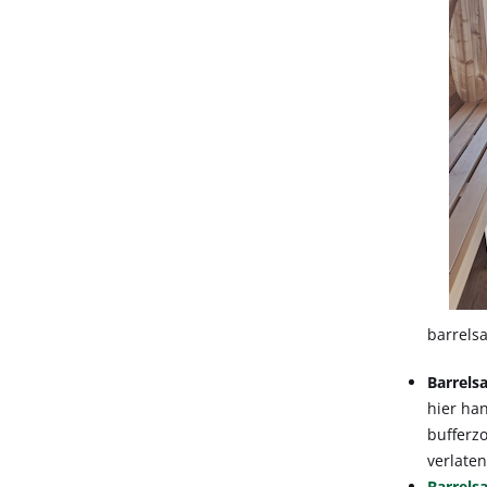
barrels
Barrels
hier ha
bufferz
verlaten
Barrels