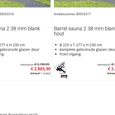
 B5053316
Artikelnummer B5053317
una 2 38 mm blank
Barrel sauna 2 38 mm blan
hout
 277 x H 230 cm
B 225 x T 277 x H 230 cm
gebronsde glazen deur
komplete gebronsde glazen deu
ang
front ingang
€ 3.199,99
€ 
adviesprijs
adviesprijs
€ 2.865,90
€ 3
Inhoud
1 stuk(s)
Inho