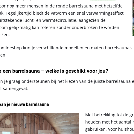
voor nog meer mensen in de ronde barrelsauna met hetzelfde
k. Tegelijkertijd biedt de vatvorm een snel verwarmingseffect
uitstekende lucht- en warmtecirculatie, aangezien de
room gelijkmatig kan roteren zonder onderbroken te worden
eken.
 onlineshop kun je verschillende modellen en maten barrelsauna's
en.
 een barrelsauna – welke is geschikt voor jou?
len je graag ondersteunen bij het kiezen van de juiste barrelsaun
f samengevat.
van je nieuwe barrelsauna
Met betrekking tot de g
houden met het aantal m
gebruiken. Voor huishoud