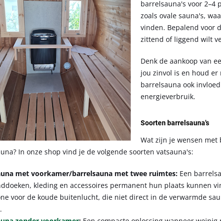
barrelsauna's voor 2–4 
zoals ovale sauna's, wa
vinden. Bepalend voor de
zittend of liggend wilt v
Denk de aankoop van ee
jou zinvol is en houd er
barrelsauna ook invloed
energieverbruik.
Soorten barrelsauna's
Wat zijn je wensen met 
auna? In onze shop vind je de volgende soorten vatsauna's:
auna met voorkamer/barrelsauna met twee ruimtes:
Een barrelsa
nddoeken, kleding en accessoires permanent hun plaats kunnen vi
one voor de koude buitenlucht, die niet direct in de verwarmde s
.
auna zonder voorkamer
:
Een compacte oplossing wanneer weinig r