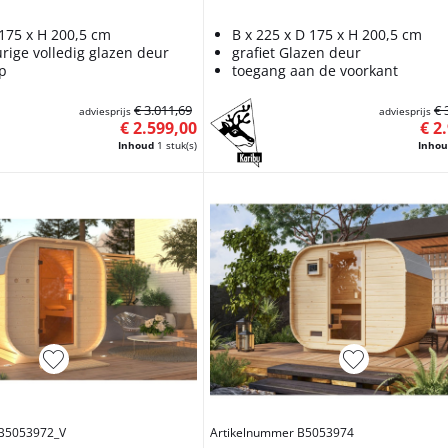
 175 x H 200,5 cm
B x 225 x D 175 x H 200,5 cm
urige volledig glazen deur
grafiet Glazen deur
ap
toegang aan de voorkant
€ 3.011,69
€ 
adviesprijs
adviesprijs
€ 2.599,00
€ 2
Inhoud
1 stuk(s)
Inho
 B5053972_V
Artikelnummer B5053974