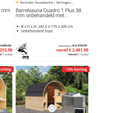
Varianten: Saunakachel | Vermogen...
38 mm
Barrelsauna Quadro 1 Plus 38
mm onbehandeld met...
B x D x H: 242,5 x 175 x 205 cm
onbehandeld hout
2.449,99
€ 2.729,99
adviesprijs
.253,90
vanaf € 2.481,90
ud
1 stuk(s)
Inhoud
1 stuk(s)
orting
-12% korting