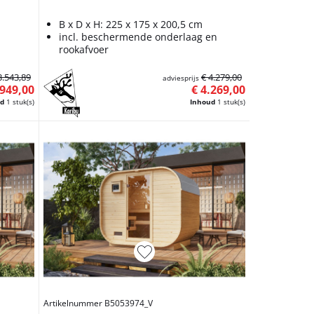
B x D x H: 225 x 175 x 200,5 cm
incl. beschermende onderlaag en
rookafvoer
3.543,89
€ 4.279,00
adviesprijs
.949,00
€ 4.269,00
ud
1 stuk(s)
Inhoud
1 stuk(s)
Artikelnummer B5053974_V