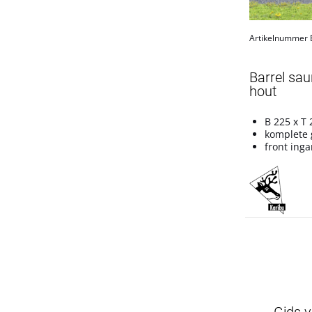
Artikelnummer
Barrel sa
hout
B 225 x T
komplete 
front ing