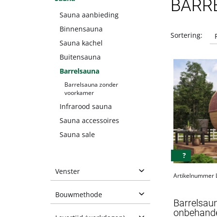
BARR
Sauna aanbieding
Binnensauna
Sortering:
Sauna kachel
Buitensauna
Barrelsauna
Barrelsauna zonder
voorkamer
Infrarood sauna
Sauna accessoires
Sauna sale
?
Venster
Artikelnummer
met venster
Bouwmethode
Barrelsau
zonder venster
onbehande