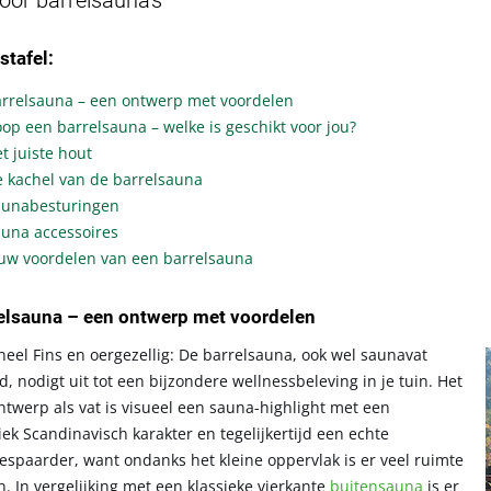
oor barrelsauna's
stafel:
rrelsauna – een ontwerp met voordelen
op een barrelsauna – welke is geschikt voor jou?
t juiste hout
 kachel van de barrelsauna
aunabesturingen
una accessoires
uw voordelen van een barrelsauna
relsauna – een ontwerp met voordelen
neel Fins en oergezellig: De barrelsauna, ook wel saunavat
 nodigt uit tot een bijzondere wellnessbeleving in je tuin. Het
twerp als vat is visueel een sauna-highlight met een
ek Scandinavisch karakter en tegelijkertijd een echte
espaarder, want ondanks het kleine oppervlak is er veel ruimte
. In vergelijking met een klassieke vierkante
buitensauna
is er