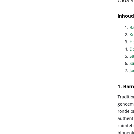
Gids v
Inhoud
Ba
Ko
He
De
S
Sa
Jo
1. Bar
Traditio
genoemd,
ronde on
authenti
ruimteb
binnenin