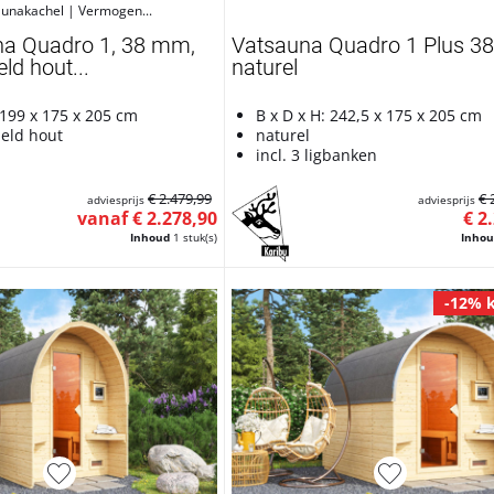
aunakachel | Vermogen...
na Quadro 1, 38 mm,
Vatsauna Quadro 1 Plus 
d hout...
naturel
 199 x 175 x 205 cm
B x D x H: 242,5 x 175 x 205 cm
eld hout
naturel
incl. 3 ligbanken
€ 2.479,99
€ 
adviesprijs
adviesprijs
vanaf € 2.278,90
€ 2
Inhoud
1 stuk(s)
Inho
-12% k