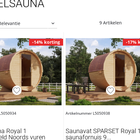
ELSAUNA
9 Artikelen
-14% korting
-17% k
 L5050934
Artikelnummer L5050938
na Royal 1
Saunavat SPARSET Royal 1 
ld Noords vuren
saunafornuis 9...