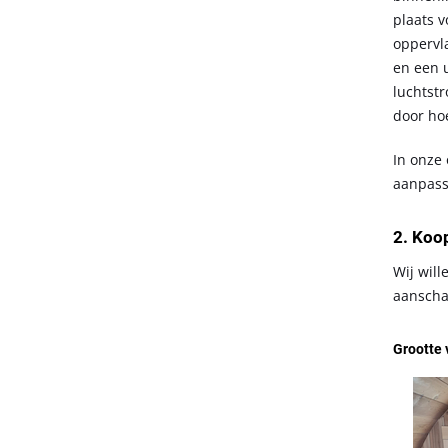
plaats 
oppervla
en een 
luchtst
door ho
In onze
aanpass
2. Koop
Wij wil
aanscha
Grootte 