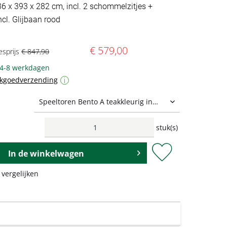
36 x 393 x 282 cm, incl. 2 schommelzitjes +
cl. Glijbaan rood
€ 579,00
esprijs
€ 847,90
 4-8 werkdagen
ukgoedverzending
i
stuk(s)
In de
winkelwagen
 vergelijken