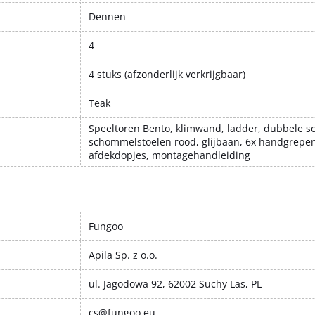
Dennen
4
4 stuks (afzonderlijk verkrijgbaar)
Teak
Speeltoren Bento, klimwand, ladder, dubbele 
schommelstoelen rood, glijbaan, 6x handgrepen
afdekdopjes, montagehandleiding
Fungoo
Apila Sp. z o.o.
ul. Jagodowa 92, 62002 Suchy Las, PL
cs@fungoo.eu