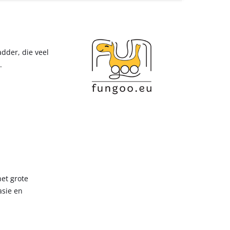
dder, die veel
.
et grote
asie en