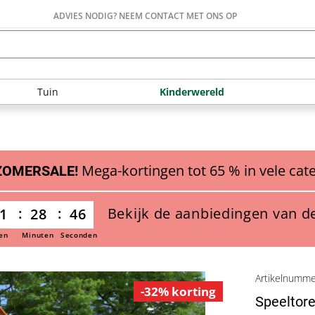
ADVIES NODIG? NEEM CONTACT MET ONS OP
Tuin
Kinderwereld
Mega-kortingen tot 65 % in vele cat
ZOMERSALE!
Bekijk de aanbiedingen van d
1
28
45
en
Minuten
Seconden
Artikelnumm
-32% korting
Speeltore