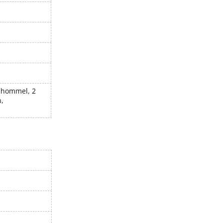
schommel, 2
,