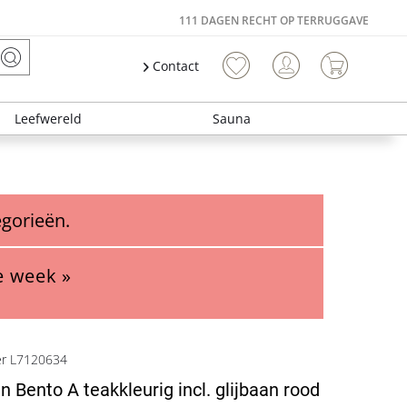
111 DAGEN RECHT OP TERRUGGAVE
Contact
Leefwereld
Sauna
egorieën.
e week »
er L7120634
n Bento A teakkleurig incl. glijbaan rood