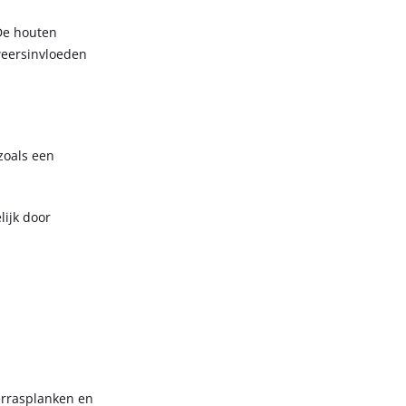
De houten
weersinvloeden
zoals een
ijk door
terrasplanken en