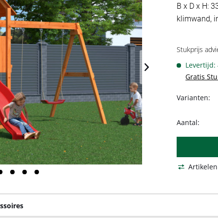
B x D x H: 3
klimwand, in
Stukprijs advi
Levertijd:
Gratis St
Varianten:
Aantal:
Artikelen
ssoires