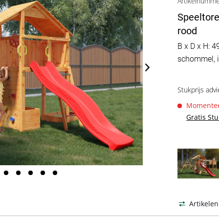
Artikelnumm
Speeltore
rood
B x D x H: 4
schommel, i
Stukprijs advi
Momenteel
Gratis St
Artikelen