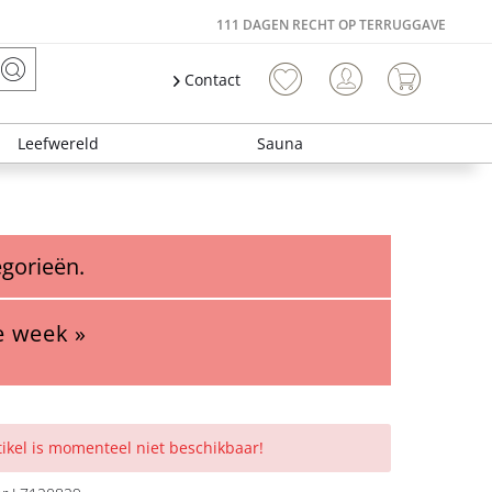
111 DAGEN RECHT OP TERRUGGAVE
Contact
Leefwereld
Sauna
egorieën.
e week »
rtikel is momenteel niet beschikbaar!