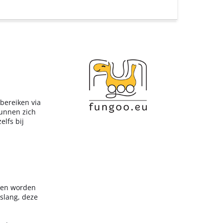
 bereiken via
kunnen zich
lfs bij
ppen worden
nslang, deze