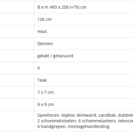
B x H: 493 x 258 (+75) cm
126 cm
Hout
Dennen
gelakt / gelazuurd
6
Teak
7 x 7 cm
9 x 9 cm
Speeltoren, toybox, klimwand, zandbak, dubbe
2 schommelstoelen, 6 schommelankers, telescoo
6 handgrepen, montagehandleiding