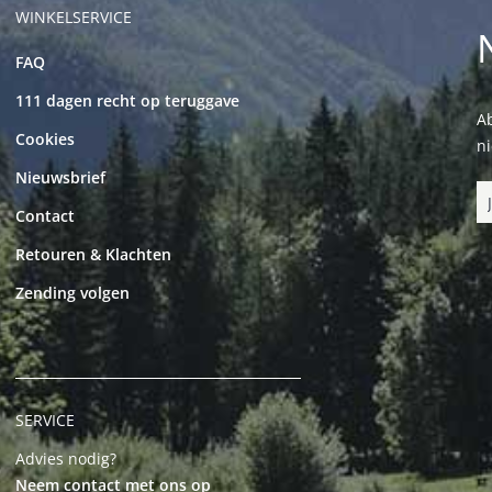
WINKELSERVICE
FAQ
111 dagen recht op teruggave
Ab
Cookies
n
Nieuwsbrief
Contact
Retouren & Klachten
Zending volgen
SERVICE
Advies nodig?
Neem contact met ons op