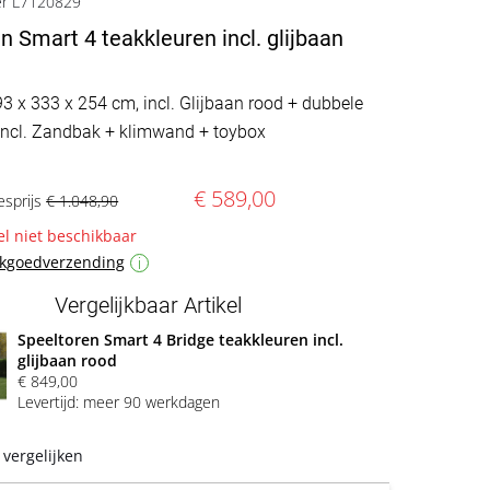
er L7120829
n Smart 4 teakkleuren incl. glijbaan
93 x 333 x 254 cm, incl. Glijbaan rood + dubbele
ncl. Zandbak + klimwand + toybox
€ 589,00
esprijs
€ 1.048,90
 niet beschikbaar
ukgoedverzending
i
Vergelijkbaar Artikel
Speeltoren Smart 4 Bridge teakkleuren incl.
glijbaan rood
€ 849,00
Levertijd: meer 90 werkdagen
 vergelijken