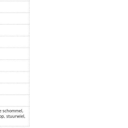
le schommel,
p, stuurwiel,