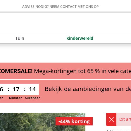
ADVIES NODIG? NEEM CONTACT MET ONS OP
Tuin
Kinderwereld
Mega-kortingen tot 65 % in vele cat
ZOMERSALE!
Bekijk de aanbiedingen van d
6
17
13
en
Minuten
Seconden
Dit a
-44% korting