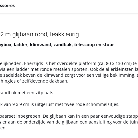
ssoires
2 m glijbaan rood, teakkleurig
oybox, ladder, klimwand, zandbak, telescoop en stuur
jkheden. Enerzijds is het overdekte platform (ca. 80 x 130 cm) te
ia een ladder met ronde metalen sporten. Ook de allerkleinsten 
 zadeldak boven de klimwand zorgt voor een veilige beklimming, ze
hingles of zelfklevende dakbaan.
zandbak met een zitplaats.
an 9 x 9 cm is uitgerust met twee rode schommelzitjes.
e spaarset inbegrepen. De glijbaan kan in een paar eenvoudige sta
 er aan de onderzijde van de glijbaan een aansluiting voor de tui
en.