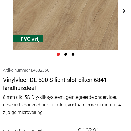
PVC-vrij
Artikelnummer L4082350
Vinylvloer DL 500 S licht slot-eiken 6841
landhuisdeel
8 mm dik, 5G Dry-kliksysteem, geïntegreerde ondervloer,
geschikt voor vochtige ruimtes, voelbare porenstructuur, 4-
zijdige microvelling
€ 102,91
Pakketprijs (2.709 m²):