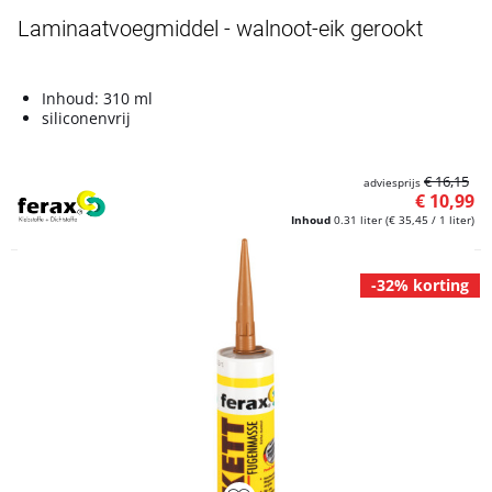
Laminaatvoegmiddel - walnoot-eik gerookt
Inhoud: 310 ml
siliconenvrij
€ 16,15
adviesprijs
€ 10,99
Inhoud
0.31 liter
(€ 35,45 / 1 liter)
-32% korting