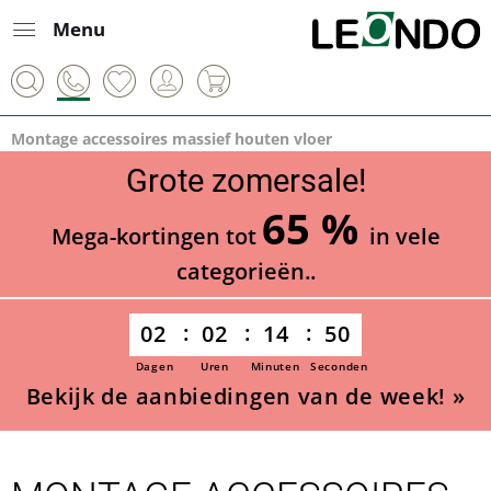
Menu
Montage accessoires massief houten vloer
Grote zomersale!
65 %
Mega-kortingen tot
in vele
categorieën..
02
02
14
50
Dagen
Uren
Minuten
Seconden
Bekijk de aanbiedingen van de week! »