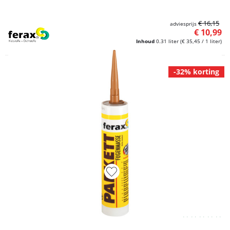
€ 16,15
adviesprijs
€ 10,99
Inhoud
0.31 liter
(€ 35,45 / 1 liter)
-32% korting
Artikelnummer L4900188