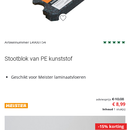
Artikelnummer L4900154
Stootblok van PE kunststof
Geschikt voor Meister laminaatvloeren
€ 10,08
adviesprijs
€ 8,99
Inhoud
1 stuk(s)
-15% korting