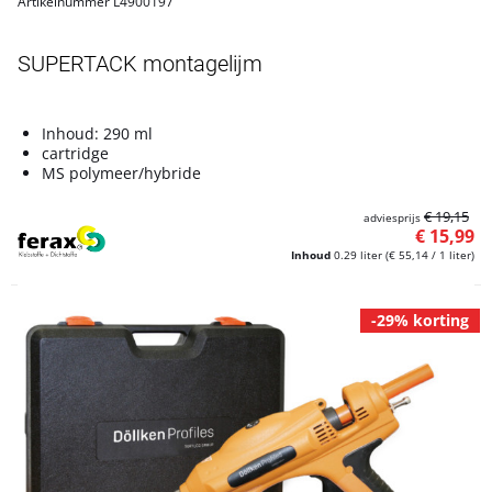
Artikelnummer L4900197
SUPERTACK montagelijm
Inhoud: 290 ml
cartridge
MS polymeer/hybride
€ 19,15
adviesprijs
€ 15,99
Inhoud
0.29 liter
(€ 55,14 / 1 liter)
-29% korting