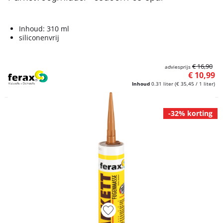
Inhoud: 310 ml
siliconenvrij
€ 16,90
adviesprijs
€ 10,99
Inhoud
0.31 liter
(€ 35,45 / 1 liter)
-32% korting