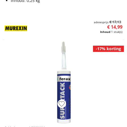
Inhoud: 0,25 kg
€ 17,13
adviesprijs
€ 14,99
Inhoud
1 stuk(s)
-17% korting