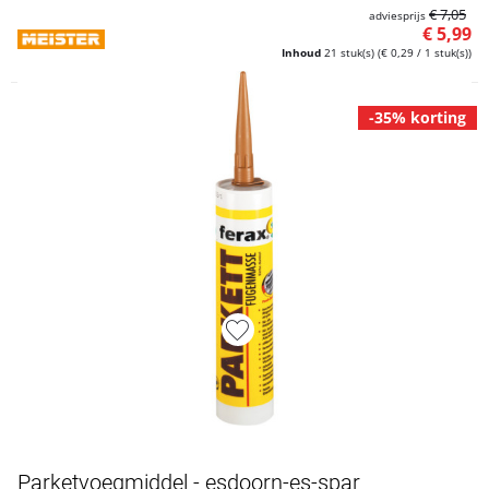
€ 7,05
adviesprijs
€ 5,99
Inhoud
21 stuk(s)
(€ 0,29 / 1 stuk(s))
-35% korting
Artikelnummer L4900174
Parketvoegmiddel - esdoorn-es-spar