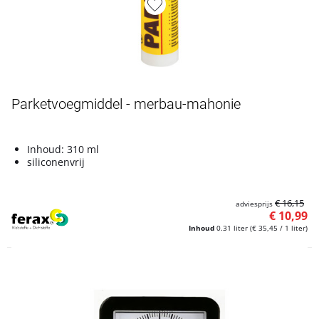
Artikelnummer L4900192
Parketvoegmiddel - merbau-mahonie
Inhoud: 310 ml
siliconenvrij
€ 16,15
adviesprijs
€ 10,99
Inhoud
0.31 liter
(€ 35,45 / 1 liter)