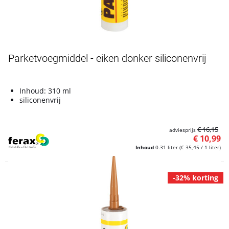
Artikelnummer L4900176
Parketvoegmiddel - eiken donker siliconenvrij
Inhoud: 310 ml
siliconenvrij
€ 16,15
adviesprijs
€ 10,99
Inhoud
0.31 liter
(€ 35,45 / 1 liter)
-32% korting