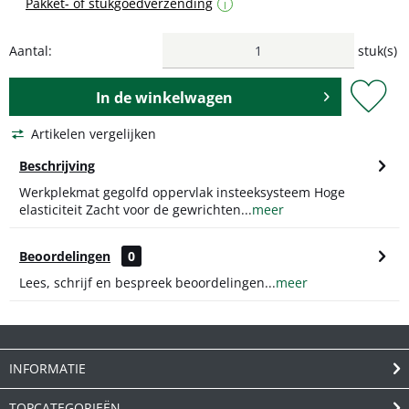
Pakket- of stukgoedverzending
i
Aantal:
stuk(s)
In de
winkelwagen
Artikelen vergelijken
Beschrijving
Werkplekmat gegolfd oppervlak insteeksysteem Hoge
elasticiteit Zacht voor de gewrichten...
meer
Beoordelingen
0
Lees, schrijf en bespreek beoordelingen...
meer
INFORMATIE
TOPCATEGORIEËN