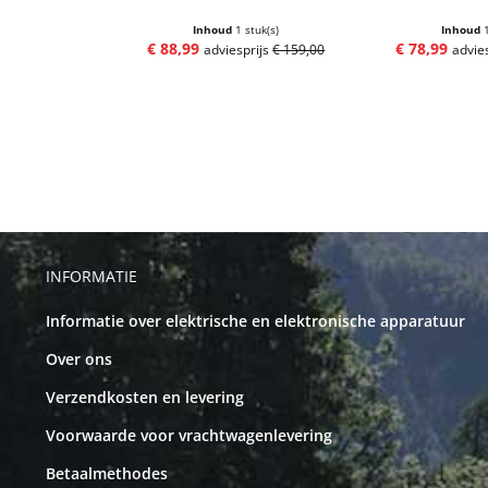
Inhoud
1 stuk(s)
Inhoud
€ 88,99
€ 78,99
adviesprijs
€ 159,00
advie
INFORMATIE
Informatie over elektrische en elektronische apparatuur
Over ons
Verzendkosten en levering
Voorwaarde voor vrachtwagenlevering
Betaalmethodes