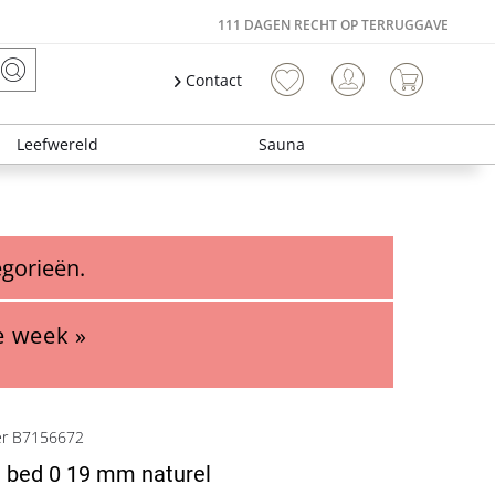
111 DAGEN RECHT OP TERRUGGAVE
Contact
Leefwereld
Sauna
egorieën.
e week »
er B7156672
 bed 0 19 mm naturel