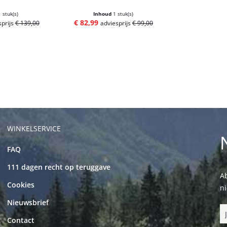
1 stuk(s)
Inhoud
1 stuk(s)
€ 82,99
sprijs
€ 139,00
adviesprijs
€ 99,00
WINKELSERVICE
FAQ
111 dagen recht op teruggave
Ab
Cookies
n
Nieuwsbrief
Contact