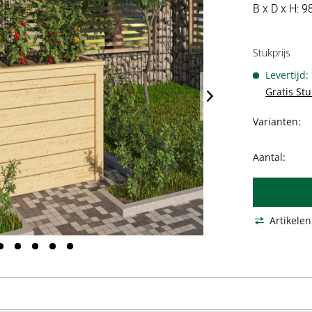
B x D x H: 98
Stukprijs
Levertijd:
Gratis St
Varianten:
Aantal:
Artikelen