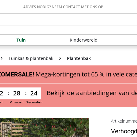
ADVIES NODIG? NEEM CONTACT MET ONS OP
Tuin
Kinderwereld
Tuinkas & plantenbak
Plantenbak
Mega-kortingen tot 65 % in vele cat
ZOMERSALE!
Bekijk de aanbiedingen van d
2
28
23
en
Minuten
Seconden
Artikelnumm
Verhoogd