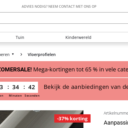
ADVIES NODIG? NEEM CONTACT MET ONS OP
Tuin
Kinderwereld
oeren
Vloerprofielen
Mega-kortingen tot 65 % in vele cat
ZOMERSALE!
Bekijk de aanbiedingen van d
3
34
41
en
Minuten
Seconden
Artikelnumm
-37% korting
Aanpassi