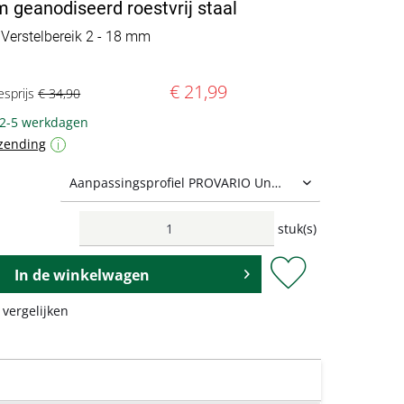
 geanodiseerd roestvrij staal
 Verstelbereik 2 - 18 mm
€ 21,99
esprijs
€ 34,90
 2-5 werkdagen
zending
i
stuk(s)
In de
winkelwagen
 vergelijken