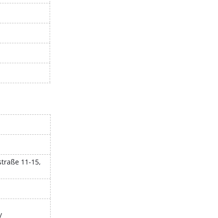
traße 11-15,
/