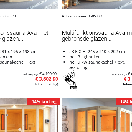
 B5052373
Artikelnummer B5052375
tionssauna Ava met
Multifunktionssauna Ava m
glazen...
gebronsde glazen...
 231 x 196 x 198 cm
L X B X H: 245 x 210 x 202 cm
gbanken
incl. 3 ligbanken
 saunakachel + ext.
incl. 9 kW saunakachel + ext.
besturing
€ 4.199,99
€ 
adviesprijs
adviesprijs
€ 3.602,90
€ 3
Inhoud
1 stuk(s)
Inho
-14% korting
-14% k