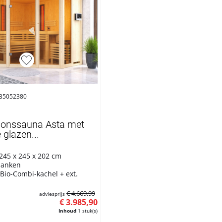
 B5052380
tionssauna Asta met
glazen...
 245 x 245 x 202 cm
gbanken
 Bio-Combi-kachel + ext.
€ 4.669,99
adviesprijs
€ 3.985,90
Inhoud
1 stuk(s)