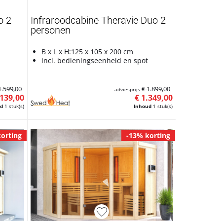
o 2
Infraroodcabine Theravie Duo 2
personen
B x L x H:125 x 105 x 200 cm
incl. bedieningseenheid en spot
1.599,00
€ 1.899,00
adviesprijs
.139,00
€ 1.349,00
ud
1 stuk(s)
Inhoud
1 stuk(s)
orting
-13% korting