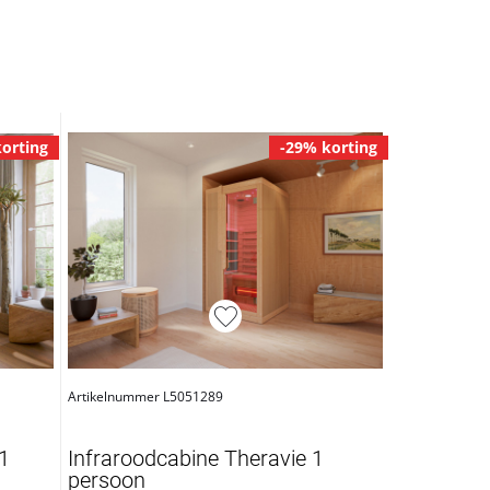
orting
-29% korting
Artikelnummer L5051289
1
Infraroodcabine Theravie 1
persoon