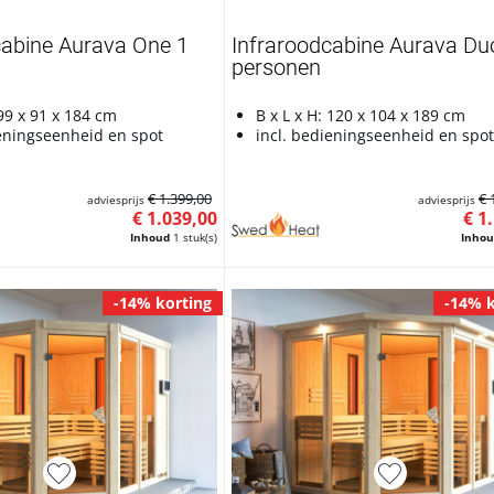
cabine Aurava One 1
Infraroodcabine Aurava Du
personen
 99 x 91 x 184 cm
B x L x H: 120 x 104 x 189 cm
ieningseenheid en spot
incl. bedieningseenheid en spot
€ 1.399,00
€ 
adviesprijs
adviesprijs
€ 1.039,00
€ 1
Inhoud
1 stuk(s)
Inho
-14% korting
-14% k