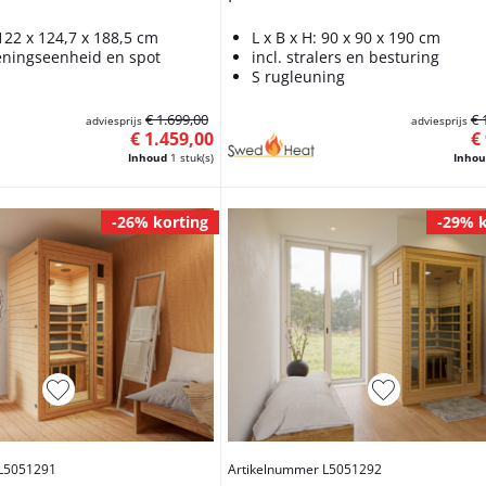
 122 x 124,7 x 188,5 cm
L x B x H: 90 x 90 x 190 cm
ieningseenheid en spot
incl. stralers en besturing
S rugleuning
€ 1.699,00
€ 
adviesprijs
adviesprijs
€ 1.459,00
€
Inhoud
1 stuk(s)
Inho
-26% korting
-29% k
 L5051291
Artikelnummer L5051292