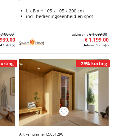
L x B x H:105 x 105 x 200 cm
incl. bedieningseenheid en spot
1.100,00
€ 1.699,00
adviesprijs
 939,00
€ 1.199,00
ud
1 stuk(s)
Inhoud
1 stuk(s)
orting
-29% korting
Artikelnummer L5051290