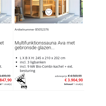
Artikelnummer B5052376
et
Multifunktionssauna Ava met
gebronsde glazen...
L X B X H: 245 x 210 x 202 cm
incl. 3 ligbanken
t.
incl. 9 kW Bio-Combi-kachel + ext.
besturing
4.499,99
€ 4.569,99
adviesprijs
.847,90
€ 3.904,90
ud
1 stuk(s)
Inhoud
1 stuk(s)