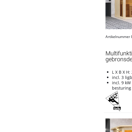
Artikelnummer
Multifunk
gebronsde 
L X B X H:
incl. 3 li
incl. 9 kW
besturing