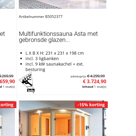
Artikelnummer B5052377
et
Multifunktionssauna Asta met
gebronsde glazen...
L X B X H: 231 x 231 x 198 cm
incl. 3 ligbanken
incl. 9 kW saunakachel + ext.
besturing
4.269,99
€ 4.299,99
adviesprijs
.659,90
€ 3.724,90
ud
1 stuk(s)
Inhoud
1 stuk(s)
orting
-15% korting