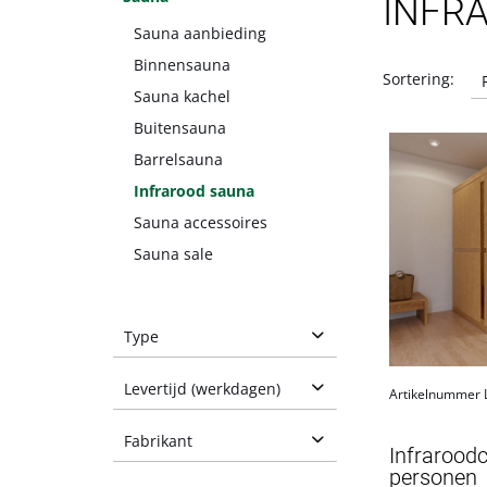
INFR
Sauna aanbieding
Binnensauna
Sortering:
Sauna kachel
Buitensauna
Barrelsauna
Infrarood sauna
Sauna accessoires
Sauna sale
Type
Infraroodcabine
Levertijd (werkdagen)
Artikelnummer
Infraroodsauna
4-8
Fabrikant
Infrarood
Producten tonen
10-17
personen