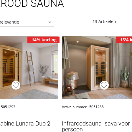
AROOD SAUNA
13 Artikelen
-14% korting
-15% k
 L5051293
Artikelnummer L5051288
cabine Lunara Duo 2
Infraroodsauna Isava voor 
persoon