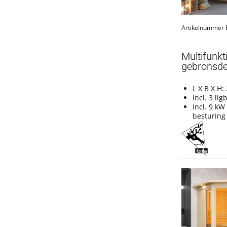
Artikelnummer
Multifunk
gebronsde 
L X B X H:
incl. 3 li
incl. 9 kW
besturing