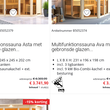
 B5052379
Artikelnummer B5052374
tionssauna Asta met
Multifunktionssauna Ava m
glazen...
gebronsde glazen...
 245 x 245 x 202 cm
L X B X H: 231 x 196 x 198 cm
gbanken
incl. 3 ligbanken
 saunakachel + ext.
incl. 9 kW Bio-Combi-kachel + ex
besturing
€ 4.369,99
€ 
adviesprijs
adviesprijs
€ 3.741,90
€ 3
Inhoud
1 stuk(s)
Inho
-15% korting