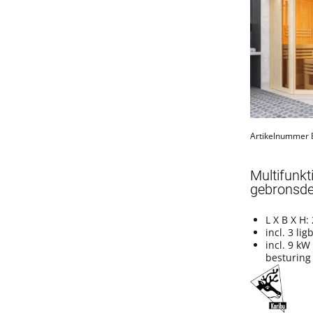
Artikelnummer
Multifunk
gebronsde 
L X B X H:
incl. 3 li
incl. 9 kW
besturing