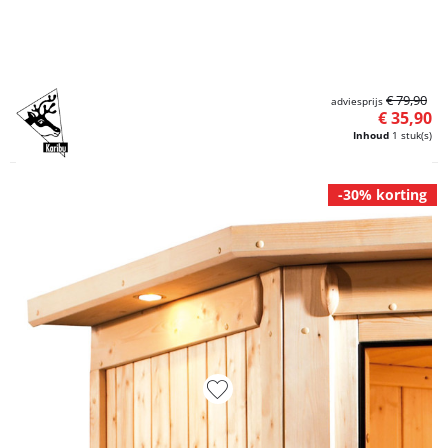
€ 79,90
adviesprijs
€ 35,90
Inhoud
1 stuk(s)
-30% korting