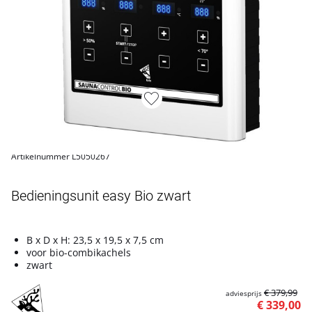
Artikelnummer L5050267
Bedieningsunit easy Bio zwart
B x D x H: 23,5 x 19,5 x 7,5 cm
voor bio-combikachels
zwart
€ 379,99
adviesprijs
€ 339,00