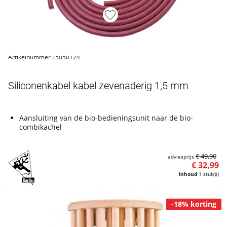
Artikelnummer L5050124
Siliconenkabel kabel zevenaderig 1,5 mm
Aansluiting van de bio-bedieningsunit naar de bio-
combikachel
€ 49,90
adviesprijs
€ 32,99
Inhoud
1 stuk(s)
-18% korting