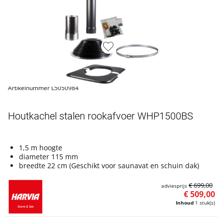
Artikelnummer L5050984
Houtkachel stalen rookafvoer WHP1500BS
1,5 m hoogte
diameter 115 mm
breedte 22 cm (Geschikt voor saunavat en schuin dak)
€ 699,00
adviesprijs
€ 509,00
Inhoud
1 stuk(s)