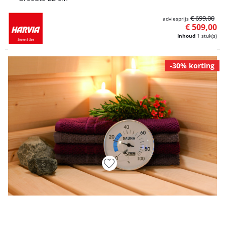
€ 699,00
adviesprijs
€ 509,00
Inhoud
1 stuk(s)
-30% korting
Artikelnummer L5050450