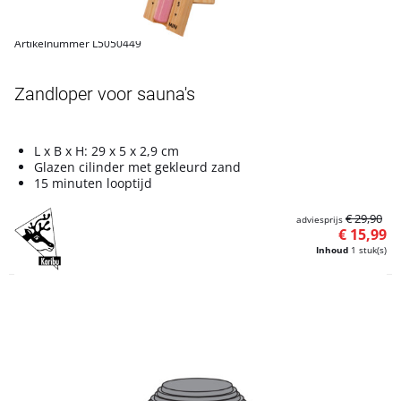
Artikelnummer L5050449
Zandloper voor sauna's
L x B x H: 29 x 5 x 2,9 cm
Glazen cilinder met gekleurd zand
15 minuten looptijd
€ 29,90
adviesprijs
€ 15,99
Inhoud
1 stuk(s)