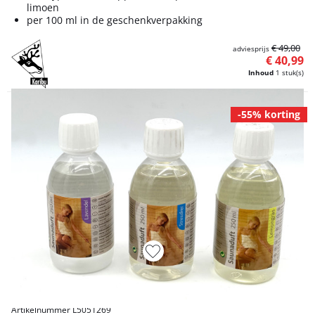
limoen
per 100 ml in de geschenkverpakking
€ 49,00
adviesprijs
€ 40,99
Inhoud
1 stuk(s)
-55% korting
Artikelnummer L5051269