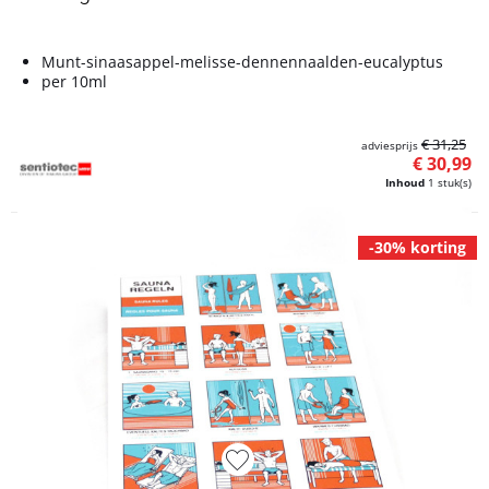
Munt-sinaasappel-melisse-dennennaalden-eucalyptus
per 10ml
€ 31,25
adviesprijs
€ 30,99
Inhoud
1 stuk(s)
-30% korting