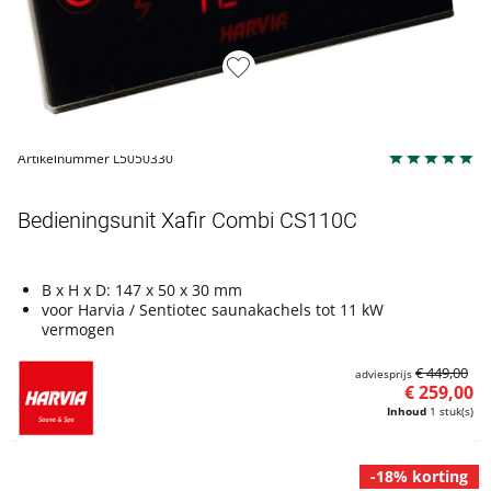
Artikelnummer L5050330
Bedieningsunit Xafir Combi CS110C
B x H x D: 147 x 50 x 30 mm
voor Harvia / Sentiotec saunakachels tot 11 kW
vermogen
€ 449,00
adviesprijs
€ 259,00
Inhoud
1 stuk(s)
-18% korting