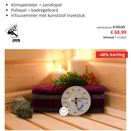
Klimaatmeter + zandloper
Pollepel + badregelbord
Infuusemmer met kunststof inzetstuk
€ 99,00
adviesprijs
€ 68,99
Inhoud
1 stuk(s)
-48% korting