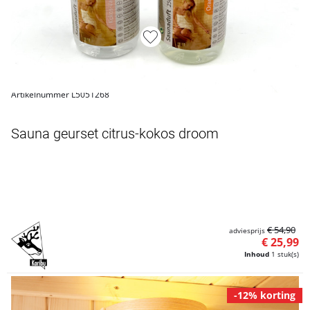
Artikelnummer L5051268
Sauna geurset citrus-kokos droom
€ 54,90
adviesprijs
€ 25,99
Inhoud
1 stuk(s)
-12% korting