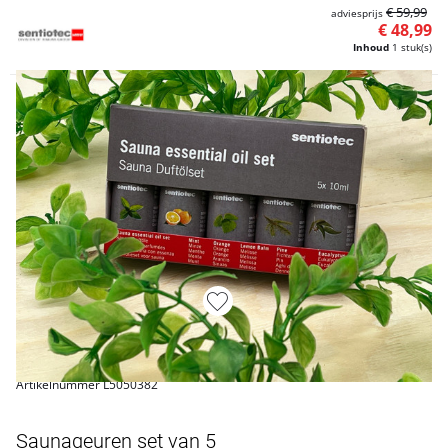
€ 59,99
adviesprijs
€ 48,99
Inhoud
1 stuk(s)
Artikelnummer L5050382
Saunageuren set van 5