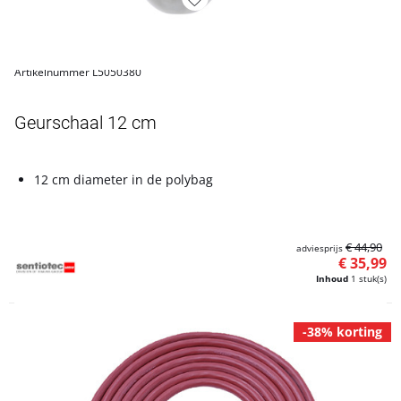
Artikelnummer L5050380
Geurschaal 12 cm
12 cm diameter in de polybag
€ 44,90
adviesprijs
€ 35,99
Inhoud
1 stuk(s)
-38% korting