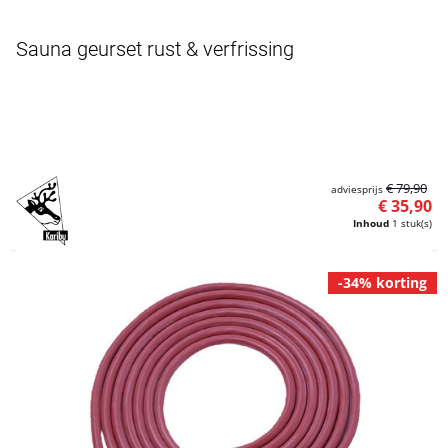
Sauna geurset rust & verfrissing
€ 79,90
adviesprijs
€ 35,90
Inhoud
1 stuk(s)
-34% korting