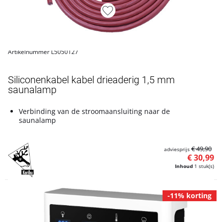
Artikelnummer L5050127
Siliconenkabel kabel drieaderig 1,5 mm
saunalamp
Verbinding van de stroomaansluiting naar de
saunalamp
€ 49,90
adviesprijs
€ 30,99
Inhoud
1 stuk(s)
-11% korting