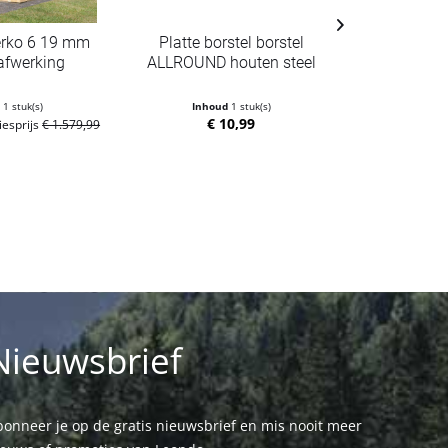
erko 6 19 mm
Platte borstel borstel
Tuinhuis 
afwerking
ALLROUND houten steel
mm te
d
1 stuk(s)
Inhoud
1 stuk(s)
Inho
€ 10,99
€ 1.459,00
iesprijs
€ 1.579,99
ad
Nieuwsbrief
onneer je op de gratis nieuwsbrief en mis nooit meer