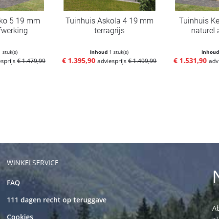
rko 5 19 mm
Tuinhuis Askola 4 19 mm
Tuinhuis K
fwerking
terragrijs
naturel 
1 stuk(s)
Inhoud
1 stuk(s)
Inhou
€ 1.395,90
€ 1.531,90
esprijs
€ 1.479,99
adviesprijs
€ 1.499,99
adv
WINKELSERVICE
FAQ
111 dagen recht op teruggave
Ab
Cookies