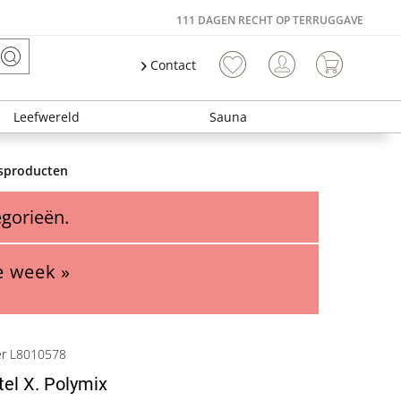
111 DAGEN RECHT OP TERRUGGAVE
Contact
Leefwereld
Sauna
gsproducten
egorieën.
e week »
er L8010578
tel X. Polymix