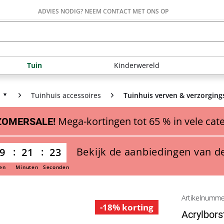
ADVIES NODIG? NEEM CONTACT MET ONS OP
Tuin
Kinderwereld
Tuinhuis accessoires
Tuinhuis verven & verzorgin
Mega-kortingen tot 65 % in vele cat
ZOMERSALE!
Bekijk de aanbiedingen van d
9
21
22
en
Minuten
Seconden
Artikelnumm
-18% korting
Acrylbors