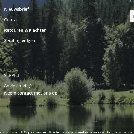
n
Nieuwsbrief
Contact
Retouren & Klachten
Zending volgen
SERVICE
Advies nodig?
Neem contact met ons op
zijn inclusief BTW plus
verzendkosten
en eventueel rembourskosten, tenzij ande