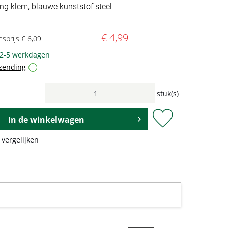
ng klem, blauwe kunststof steel
€ 4,99
esprijs
€ 6,09
 2-5 werkdagen
zending
i
stuk(s)
In de
winkelwagen
 vergelijken