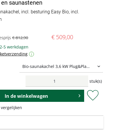
g en saunastenen
nakachel, incl. besturing Easy Bio, incl.
n
€ 509,00
esprijs
€ 812,90
 2-5 werkdagen
kketverzending
i
stuk(s)
In de
winkelwagen
 vergelijken