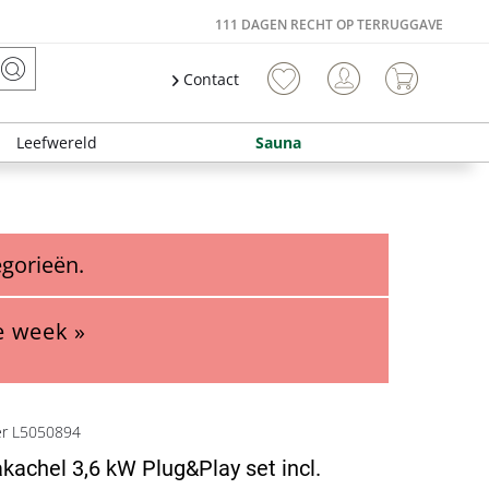
111 DAGEN RECHT OP TERRUGGAVE
Contact
Leefwereld
Sauna
egorieën.
e week »
er L5050894
kachel 3,6 kW Plug&Play set incl.