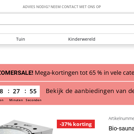
ADVIES NODIG? NEEM CONTACT MET ONS OP
Tuin
Kinderwereld
Mega-kortingen tot 65 % in vele cat
ZOMERSALE!
Bekijk de aanbiedingen van d
8
27
54
en
Minuten
Seconden
Artikelnumm
-37% korting
Bio-sauna