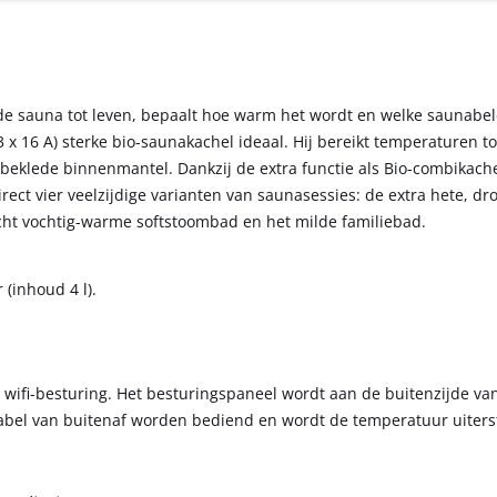
t de sauna tot leven, bepaalt hoe warm het wordt en welke saunabel
3 x 16 A) sterke bio-saunakachel ideaal. Hij bereikt temperaturen t
klede binnenmantel. Dankzij de extra functie als Bio-combikachel
ect vier veelzijdige varianten van saunasessies: de extra hete, dr
ht vochtig-warme softstoombad en het milde familie­bad.
(inhoud 4 l).
wifi-besturing. Het besturingspaneel wordt aan de buitenzijde va
abel van buitenaf worden bediend en wordt de temperatuur uiter