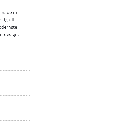
– made in
tig uit
odernste
en design.