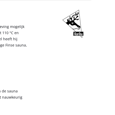
eving mogelijk
ot 110 °C en
 heeft hij
oge Finse sauna,
n de sauna
st nauwkeurig