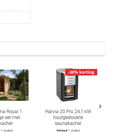
-30% korting
na Royal 1
Harvia 20 Pro 24,1 kW
Saunavat Ha
ge set met
houtgestookte
vur
kachel
saunakachel
d
1 stuk(s)
Inhoud
1 stuk(s)
Inho