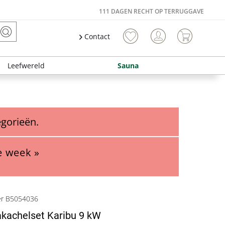
111 DAGEN RECHT OP TERRUGGAVE
Contact
Leefwereld
Sauna
egorieën.
e week »
er B5054036
akachelset Karibu 9 kW