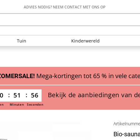
ADVIES NODIG? NEEM CONTACT MET ONS OP
Tuin
Kinderwereld
Mega-kortingen tot 65 % in vele cat
ZOMERSALE!
Bekijk de aanbiedingen van d
0
51
54
en
Minuten
Seconden
Artikelnumm
Bio-saun