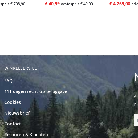
€ 40,99
€ 4.269,00
sprijs
€ 708,90
adviesprijs
€ 49,90
adv
WINKELSERVICE
FAQ
111 dagen recht op teruggave
Ab
Cookies
n
Nieuwsbrief
Contact
Retouren & Klachten