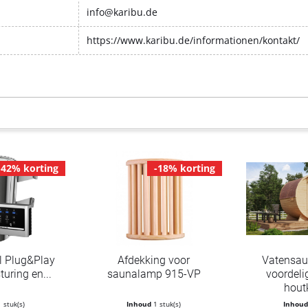
info@karibu.de
https://www.karibu.de/informationen/kontakt/
-42% korting
-18% korting
l Plug&Play
Afdekking voor
Vatensau
turing en...
saunalamp 915-VP
voordeli
hout
1 stuk(s)
Inhoud
1 stuk(s)
Inhou