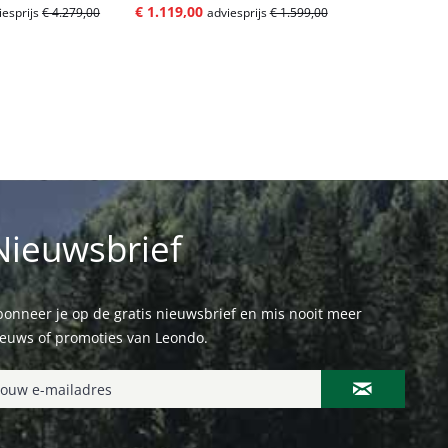
€ 1.119,00
€ 3.919,00
iesprijs
€ 4.279,00
adviesprijs
€ 1.599,00
ad
Nieuwsbrief
onneer je op de gratis nieuwsbrief en mis nooit meer
ieuws of promoties van Leondo.