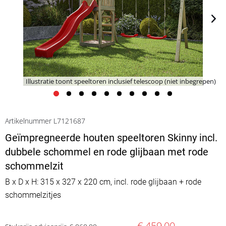
Illustratie toont speeltoren inclusief telescoop (niet inbegrepen)
Artikelnummer L7121687
Geïmpregneerde houten speeltoren Skinny incl.
dubbele schommel en rode glijbaan met rode
schommelzit
B x D x H: 315 x 327 x 220 cm, incl. rode glijbaan + rode
schommelzitjes
€ 459,00