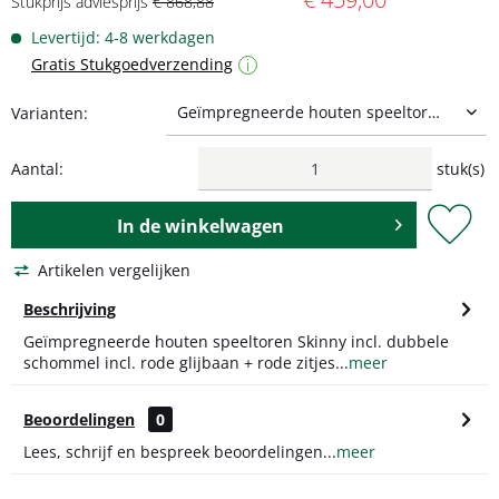
Stukprijs adviesprijs
€ 868,88
Levertijd: 4-8 werkdagen
Gratis Stukgoedverzending
i
Varianten:
Aantal:
stuk(s)
In de
winkelwagen
Artikelen vergelijken
Beschrijving
Geïmpregneerde houten speeltoren Skinny incl. dubbele
schommel incl. rode glijbaan + rode zitjes...
meer
Beoordelingen
0
Lees, schrijf en bespreek beoordelingen...
meer