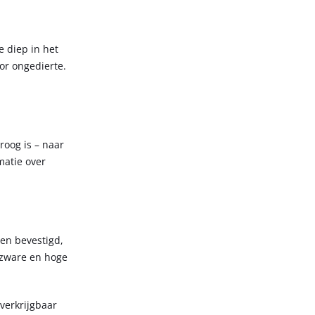
 diep in het
or ongedierte.
roog is – naar
matie over
en bevestigd,
r zware en hoge
verkrijgbaar