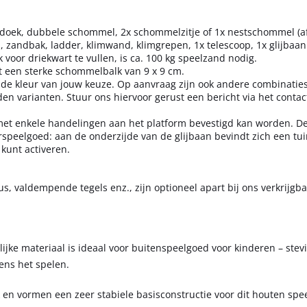
ldoek, dubbele schommel, 2x schommelzitje of 1x nestschommel (af
zandbak, ladder, klimwand, klimgrepen, 1x telescoop, 1x glijbaan
voor driekwart te vullen, is ca. 100 kg speelzand nodig.
t een sterke schommelbalk van 9 x 9 cm.
n de kleur van jouw keuze. Op aanvraag zijn ook andere combinaties
n varianten. Stuur ons hiervoor gerust een bericht via het contac
 met enkele handelingen aan het platform bevestigd kan worden. De 
speelgoed: aan de onderzijde van de glijbaan bevindt zich een tui
 kunt activeren.
s, valdempende tegels enz., zijn optioneel apart bij ons verkrijgba
ijke materiaal is ideaal voor buitenspeelgoed voor kinderen – stev
ens het spelen.
 en vormen een zeer stabiele basisconstructie voor dit houten spee