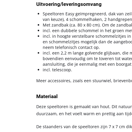
Uitvoering/leveringsomvang
Speeltoren Easy geïmpregneerd, dak van zei
van keuze), 4 schommelhaken, 2 handgrepen, 
Met zandbak (ca. 80 x 80 cm). Om de zandbak 
incl. een dubbele schommel in het groen me
incl. in hoogte verstelbare schommelzitjes i
en schommelzitjes mogelijk dan de aangebode
neem telefonisch contact op.
incl. een 2,2 m lange golvende glijbaan, die
bovendien eenvoudig om te toveren tot water
aansluiting, die je eenmalig met een boorgat
incl. telescoop.
Meer accessoires, zoals een stuurwiel, brievenbu
Materiaal
Deze speeltoren is gemaakt van hout. Dit natuurl
duurzaam, en het voelt warm en prettig aan tijd
De staanders van de speeltoren zijn 7 x 7 cm dik