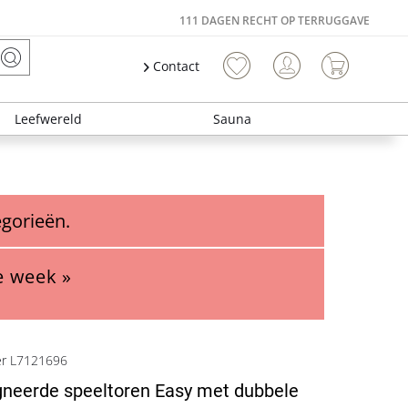
111 DAGEN RECHT OP TERRUGGAVE
Contact
Leefwereld
Sauna
egorieën.
e week »
er L7121696
neerde speeltoren Easy met dubbele