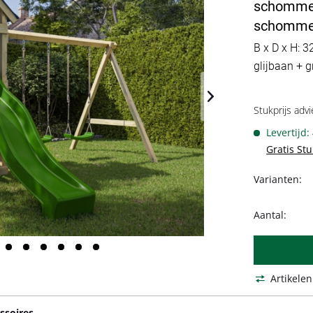
schommel 
schommel
B x D x H: 3
glijbaan + g
Stukprijs advi
Levertijd:
Gratis St
Varianten:
Aantal:
Artikelen
ssoires