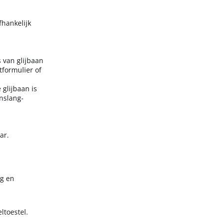
hankelijk
 van glijbaan
tformulier of
glijbaan is
nslang-
ar.
ig en
ltoestel.