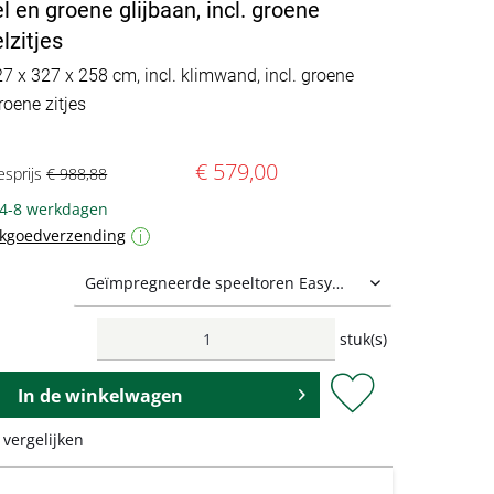
en groene glijbaan, incl. groene
zitjes
27 x 327 x 258 cm, incl. klimwand, incl. groene
roene zitjes
€ 579,00
esprijs
€ 988,88
 4-8 werkdagen
ukgoedverzending
i
stuk(s)
In de
winkelwagen
 vergelijken