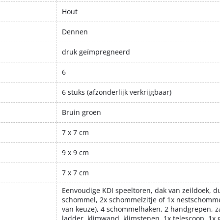
Hout
Dennen
druk geïmpregneerd
6
6 stuks (afzonderlijk verkrijgbaar)
Bruin groen
7 x 7 cm
9 x 9 cm
7 x 7 cm
Eenvoudige KDI speeltoren, dak van zeildoek, d
schommel, 2x schommelzitje of 1x nestschommel
van keuze), 4 schommelhaken, 2 handgrepen, z
ladder, klimwand, klimstenen, 1x telescoop, 1x 