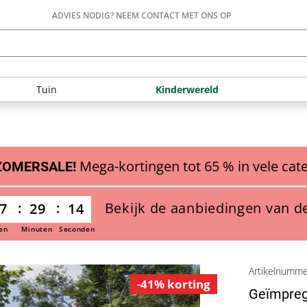
ADVIES NODIG? NEEM CONTACT MET ONS OP
Tuin
Kinderwereld
Mega-kortingen tot 65 % in vele cat
ZOMERSALE!
Bekijk de aanbiedingen van d
7
29
13
en
Minuten
Seconden
Artikelnumm
-41% korting
Geïmpreg