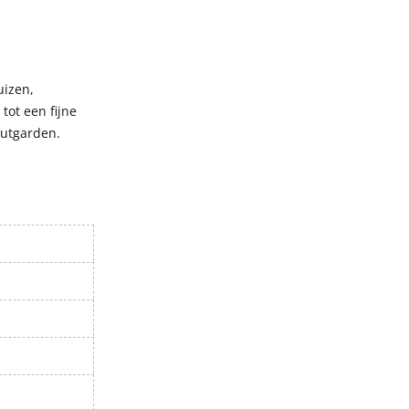
uizen,
tot een fijne
Outgarden.