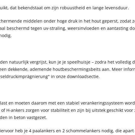
uikt, dat bekendstaat om zijn robuustheid en lange levensduur.
chermende middelen onder hoge druk in het hout geperst, zodat ze
aal beschermd tegen uv-straling, weersinvloeden en aantasting do
nodig.
 natuurlijk vergrijst, kun je je speelhuisje – zodra het volledig d
r een dekkende, ademende houtbeschermingsbeits aan. Meer infor
esseldruckimprägnierung" in onze downloadsectie.
elast en moeten daarom met een stabiel verankeringssysteem word
of H-ankers zorgen voor stabiliteit en zijn bij uitstek geschikt voo
rden in beton vastgezet.
iervoor heb je 4 paalankers en 2 schommelankers nodig, die apart 