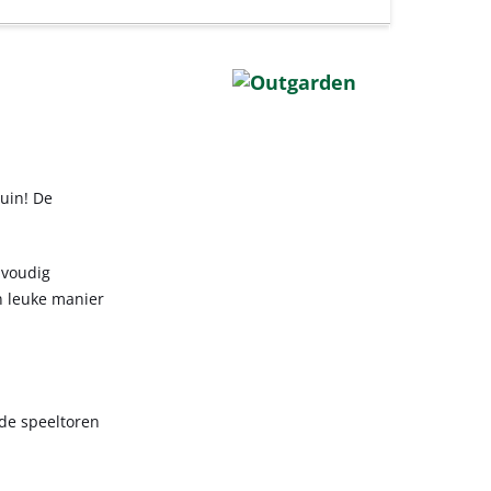
uin! De
nvoudig
n leuke manier
 de speeltoren