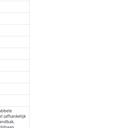
ubbele
 (afhankelijk
andbak,
glijbaan