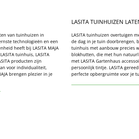
LASITA TUINHUIZEN LATE
en van tuinhuizen in 
LASITA tuinhuizen overtuigen met
rnste technologieën en een 
de dag in je tuin doorbrengen, b
nheid heeft bij LASITA MAJA 
tuinhuis met aanbouw precies wat
 LASITA tuinhuis, LASITA 
blokhutten, die met hun natuurlij
ASITA producten zijn 
met LASITA Gartenhaus accessoire
 voor individualiteit, 
persoonlijk tintje. LASITA geree
AJA brengen plezier in je 
perfecte opbergruimte voor je 