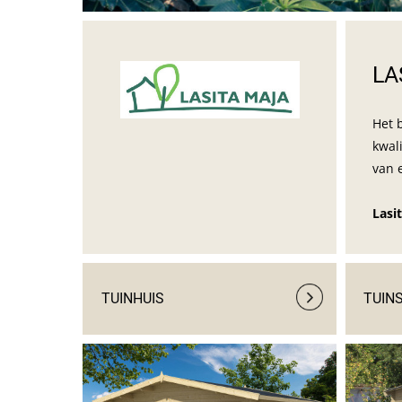
LA
Het 
kwal
van 
Lasi
TUINHUIS
TUIN