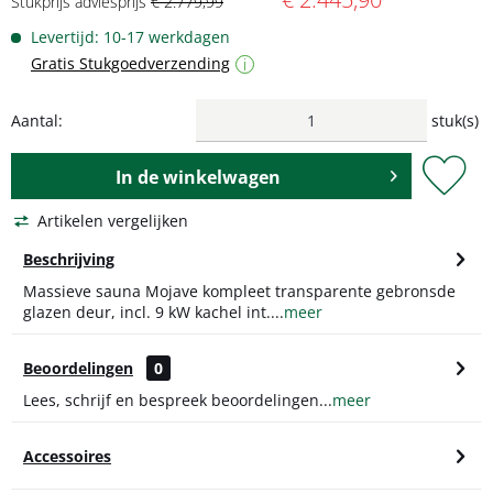
Stukprijs adviesprijs
€ 2.779,99
Levertijd: 10-17 werkdagen
Gratis Stukgoedverzending
i
Aantal:
stuk(s)
In de
winkelwagen
Artikelen vergelijken
Beschrijving
Massieve sauna Mojave kompleet transparente gebronsde
glazen deur, incl. 9 kW kachel int....
meer
Beoordelingen
0
Lees, schrijf en bespreek beoordelingen...
meer
Accessoires