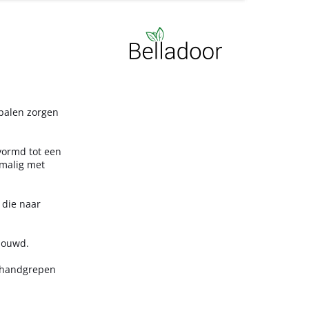
 palen zorgen
vormd tot een
nmalig met
 die naar
bouwd.
s handgrepen