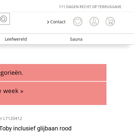
111 DAGEN RECHT OP TERRUGGAVE
Contact
Leefwereld
Sauna
egorieën.
e week »
er L7120412
Toby inclusief glijbaan rood