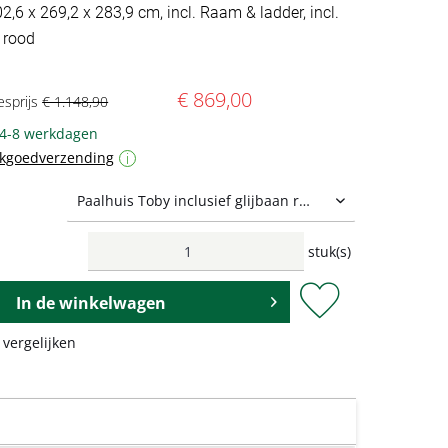
02,6 x 269,2 x 283,9 cm, incl. Raam & ladder, incl.
 rood
€ 869,00
esprijs
€ 1.148,90
 4-8 werkdagen
ukgoedverzending
i
stuk(s)
In de
winkelwagen
 vergelijken