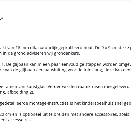
y"
akt van 16 mm dik, natuurlijk geprofileerd hout. De 9 x 9 cm dikke
en in de grond adviseren wij grondankers.
Set 1. De glijbaan kan in een paar eenvoudige stappen worden omge
jde van de glijbaan een aansluiting voor de tuinslang, deze kan ee
wee ramen van kunstglas. Verder worden raamkruisen meegeleverd,
g, afbeelding 2).
edetailleerde montage-instructies is het kinderspeelhuis snel ge
20 cm en is optioneel uit te breiden met andere accessoires, zoal
ent accessoires.