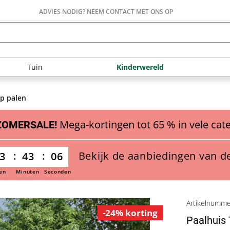
ADVIES NODIG? NEEM CONTACT MET ONS OP
Tuin
Kinderwereld
op palen
Mega-kortingen tot 65 % in vele cat
ZOMERSALE!
Bekijk de aanbiedingen van d
3
43
05
en
Minuten
Seconden
Artikelnumm
-24% korting
Paalhuis 