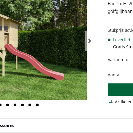
B x D x H: 2
golfglijbaan
Stukprijs advi
Levertijd:
Gratis St
Varianten:
Aantal:
Artikelen
ssoires