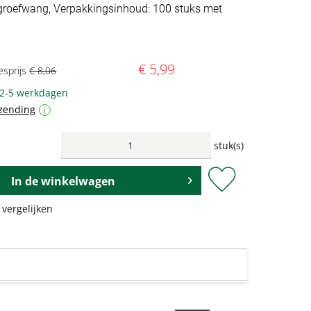
roefwang, Verpakkingsinhoud: 100 stuks met
€ 5,99
esprijs
€ 8,06
 2-5 werkdagen
zending
i
stuk(s)
In de
winkelwagen
 vergelijken