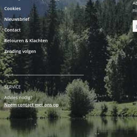
Ab
Cookies
n
Nieuwsbrief
Contact
Retouren & Klachten
Zending volgen
SERVICE
Advies nodig?
Neem contact met ons op