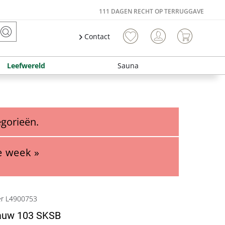
111 DAGEN RECHT OP TERRUGGAVE
Contact
Leefwereld
Sauna
egorieën.
e week »
er L4900753
auw 103 SKSB