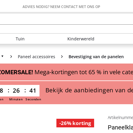
ADVIES NODIG? NEEM CONTACT MET ONS OP
Tuin
Kinderwereld
Paneel accessoires
Bevestiging van de panelen
Mega-kortingen tot 65 % in vele cat
ZOMERSALE!
Bekijk de aanbiedingen van d
8
26
41
en
Minuten
Seconden
Artikelnumm
-26% korting
Paneelkl