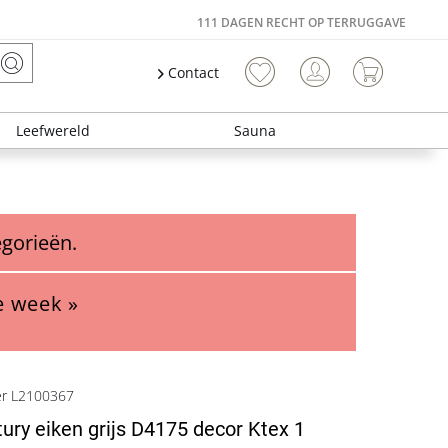
111 DAGEN RECHT OP TERRUGGAVE
Contact
Leefwereld
Sauna
egorieën.
e week »
er L2100367
tury eiken grijs D4175 decor Ktex 1