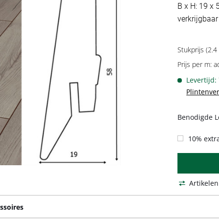
B x H: 19 x 
verkrijgbaar
Stukprijs (2.4
Prijs per m: a
Levertijd:
Plintenve
Benodigde L
10% extra
Artikelen
ssoires