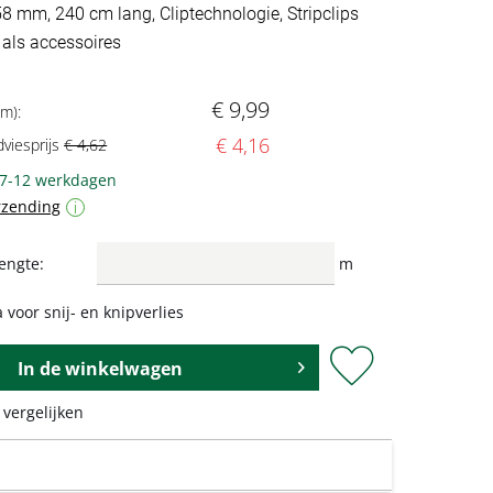
58 mm, 240 cm lang, Cliptechnologie, Stripclips
 als accessoires
€ 9,99
 m):
€ 4,16
dviesprijs
€ 4,62
 7-12 werkdagen
rzending
i
engte:
m
 voor snij- en knipverlies
In de
winkelwagen
 vergelijken