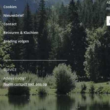
Ab
Cookies
n
Nieuwsbrief
Contact
Retouren & Klachten
Zending volgen
SERVICE
Advies nodig?
Neem contact met ons op