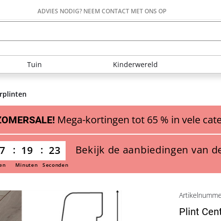
ADVIES NODIG? NEEM CONTACT MET ONS OP
Tuin
Kinderwereld
rplinten
Mega-kortingen tot 65 % in vele cat
ZOMERSALE!
Bekijk de aanbiedingen van d
7
19
22
en
Minuten
Seconden
Artikelnumm
Plint Cen