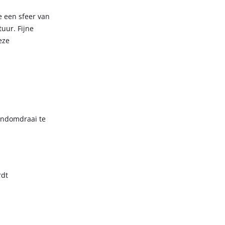
e een sfeer van
uur. Fijne
eze
andomdraai te
rdt