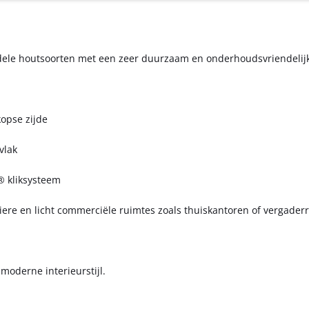
edele houtsoorten met een zeer duurzaam en onderhoudsvriendelij
opse zijde
vlak
® kliksysteem
liere en licht commerciële ruimtes zoals thuiskantoren of vergader
 moderne interieurstijl.