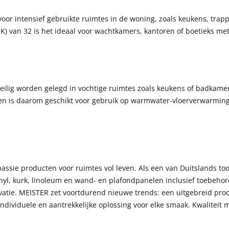
 voor intensief gebruikte ruimtes in de woning, zoals keukens, tra
) van 32 is het ideaal voor wachtkamers, kantoren of boetieks me
eilig worden gelegd in vochtige ruimtes zoals keukens of badkamer
n is daarom geschikt voor gebruik op warmwater-vloerverwarming
passie producten voor ruimtes vol leven. Als een van Duitslands 
inyl, kurk, linoleum en wand- en plafondpanelen inclusief toebehor
vatie. MEISTER zet voortdurend nieuwe trends: een uitgebreid pro
dividuele en aantrekkelijke oplossing voor elke smaak. Kwaliteit 