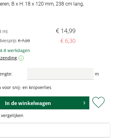
oeren, B x H: 18 x 120 mm, 238 cm lang,
€ 14,99
8 m):
€ 6,30
dviesprijs
€ 7,20
 4-8 werkdagen
rzending
i
engte:
m
 voor snij- en knipverlies
In de
winkelwagen
 vergelijken