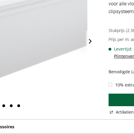
voor alle vl
clipsysteem
Stukprijs (2.3
Prijs per m: a
Levertijd:
Plintenve
Benodigde L
10% extra
Artikelen
ssoires