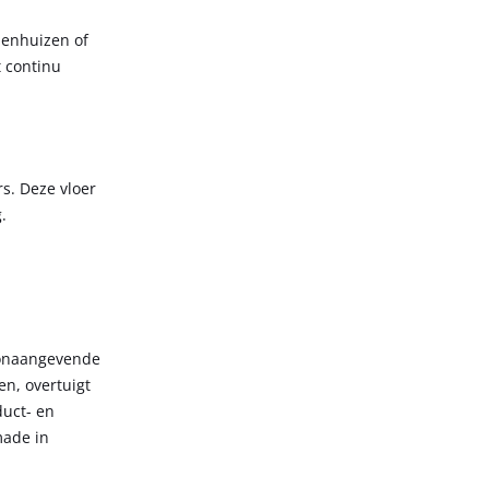
ppenhuizen of
t continu
s. Deze vloer
.
toonaangevende
en, overtuigt
duct- en
made in