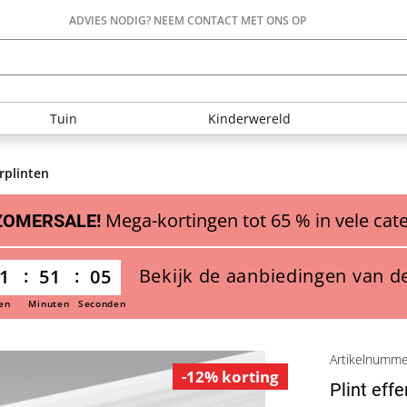
ADVIES NODIG? NEEM CONTACT MET ONS OP
Tuin
Kinderwereld
rplinten
Mega-kortingen tot 65 % in vele cat
ZOMERSALE!
Bekijk de aanbiedingen van d
1
51
04
en
Minuten
Seconden
Artikelnumm
-12% korting
Plint eff