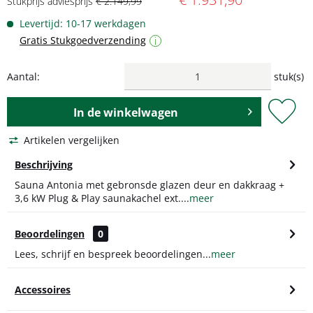
Stukprijs adviesprijs
€ 2.149,99
Levertijd: 10-17 werkdagen
Gratis Stukgoedverzending
i
Aantal:
stuk(s)
In de
winkelwagen
Artikelen vergelijken
Beschrijving
Sauna Antonia met gebronsde glazen deur en dakkraag +
3,6 kW Plug & Play saunakachel ext....
meer
Beoordelingen
0
Lees, schrijf en bespreek beoordelingen...
meer
Accessoires