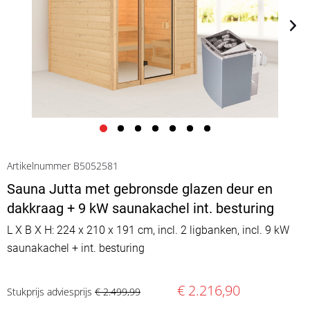
Artikelnummer B5052581
Sauna Jutta met gebronsde glazen deur en
dakkraag + 9 kW saunakachel int. besturing
L X B X H: 224 x 210 x 191 cm, incl. 2 ligbanken, incl. 9 kW
saunakachel + int. besturing
€ 2.216,90
Stukprijs adviesprijs
€ 2.499,99