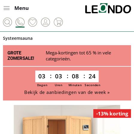
Menu
Systeemsauna
Mega-kortingen tot 65 % in vele
GROTE
ZOMERSALE!
categorieën.
03
03
08
24
Dagen
Uren
Minuten
Seconden
Bekijk de aanbiedingen van de week »
-13% korting