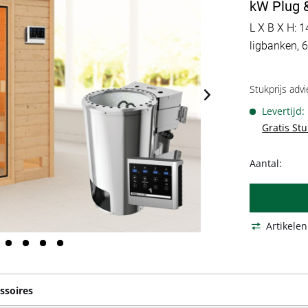
kW Plug &
L X B X H: 1
ligbanken, 
Stukprijs advi
Levertijd
Gratis St
Aantal:
Artikelen
ssoires