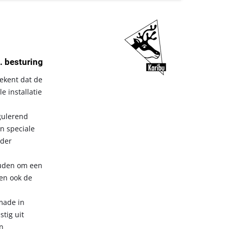
. besturing
ekent dat de
 installatie
gulerend
en speciale
nder
ouden om een
ten ook de
made in
stig uit
n