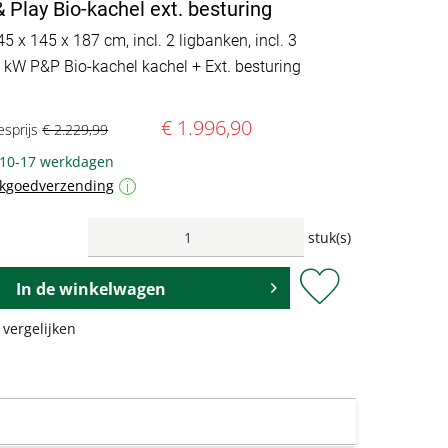
 Play Bio-kachel ext. besturing
45 x 145 x 187 cm, incl. 2 ligbanken, incl. 3
6 kW P&P Bio-kachel kachel + Ext. besturing
€ 1.996,90
esprijs
€ 2.229,99
: 10-17 werkdagen
ukgoedverzending
i
stuk(s)
In de
winkelwagen
 vergelijken