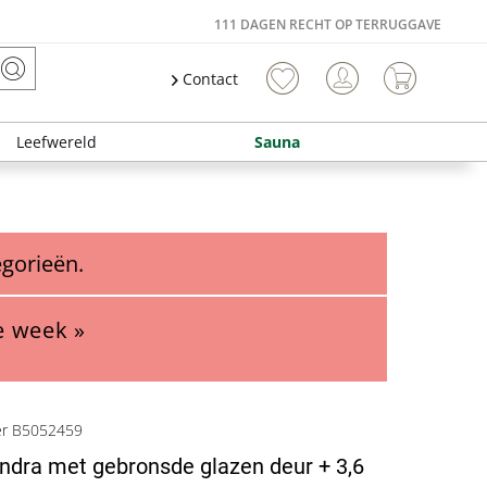
111 DAGEN RECHT OP TERRUGGAVE
Contact
Leefwereld
Sauna
egorieën.
e week »
er B5052459
ndra met gebronsde glazen deur + 3,6