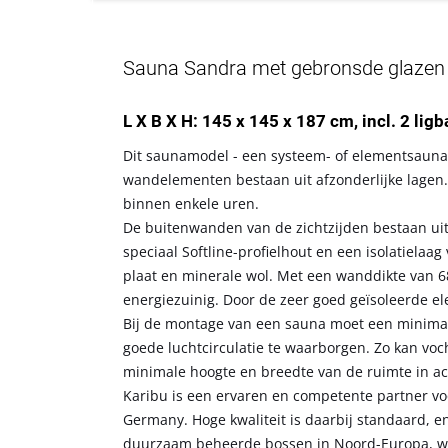
Sauna Sandra met gebronsde glazen de
L X B X H: 145 x 145 x 187 cm, incl. 2 lig
Dit saunamodel - een systeem- of elementsauna 
wandelementen bestaan uit afzonderlijke lagen.
binnen enkele uren.
De buitenwanden van de zichtzijden bestaan ui
speciaal Softline-profielhout en een isolatiela
plaat en minerale wol. Met een wanddikte van 6
energiezuinig. Door de zeer goed geïsoleerde 
Bij de montage van een sauna moet een minima
goede luchtcirculatie te waarborgen. Zo kan vo
minimale hoogte en breedte van de ruimte in a
Karibu is een ervaren en competente partner voo
Germany. Hoge kwaliteit is daarbij standaard, en
duurzaam beheerde bossen in Noord-Europa, wor