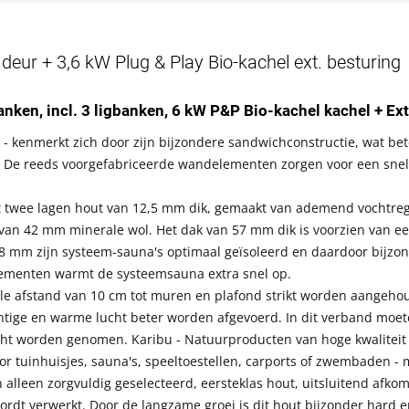
ur + 3,6 kW Plug & Play Bio-kachel ext. besturing
banken, incl. 3 ligbanken, 6 kW P&P Bio-kachel kachel + Ext
- kenmerkt zich door zijn bijzondere sandwichconstructie, wat bet
 De reeds voorgefabriceerde wandelementen zorgen voor een snelle
t twee lagen hout van 12,5 mm dik, gemaakt van ademend vochtre
ag van 42 mm minerale wol. Het dak van 57 mm dik is voorzien van e
8 mm zijn systeem-sauna's optimaal geïsoleerd en daardoor bijzo
elementen warmt de systeemsauna extra snel op.
le afstand van 10 cm tot muren en plafond strikt worden aangeh
chtige en warme lucht beter worden afgevoerd. In dit verband moe
cht worden genomen. Karibu - Natuurproducten van hoge kwaliteit
r tuinhuisjes, sauna's, speeltoestellen, carports of zwembaden - 
 alleen zorgvuldig geselecteerd, eersteklas hout, uitsluitend afkom
dt verwerkt. Door de langzame groei is dit hout bijzonder hard e