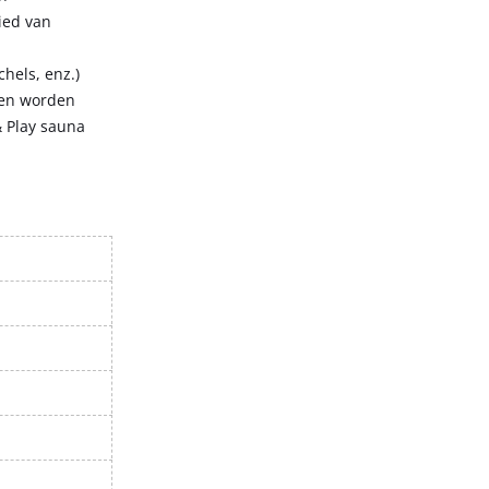
ied van
hels, enz.)
een worden
& Play sauna