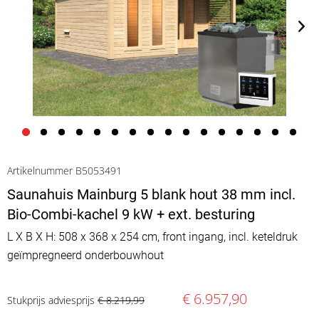
Artikelnummer B5053491
Saunahuis Mainburg 5 blank hout 38 mm incl.
Bio-Combi-kachel 9 kW + ext. besturing
L X B X H: 508 x 368 x 254 cm, front ingang, incl. keteldruk
geïmpregneerd onderbouwhout
€ 6.957,90
Stukprijs adviesprijs
€ 8.219,99