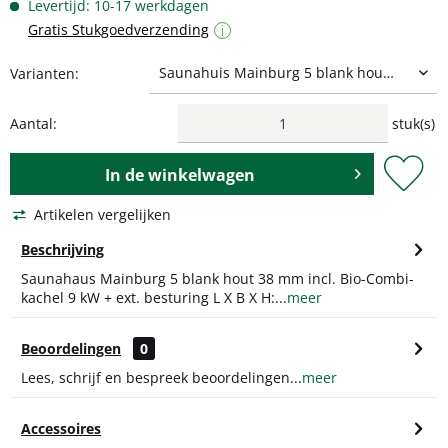
Levertijd: 10-17 werkdagen
Gratis Stukgoedverzending
i
Varianten:
Aantal:
stuk(s)
In de
winkelwagen
Artikelen vergelijken
Beschrijving
Saunahaus Mainburg 5 blank hout 38 mm incl. Bio-Combi-
kachel 9 kW + ext. besturing L X B X H:...
meer
Beoordelingen
0
Lees, schrijf en bespreek beoordelingen...
meer
Accessoires