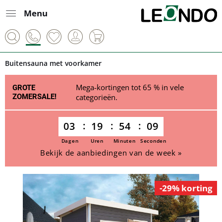
Menu
Buitensauna met voorkamer
Mega-kortingen tot 65 % in vele
GROTE
ZOMERSALE!
categorieën.
03
19
54
09
Dagen
Uren
Minuten
Seconden
Bekijk de aanbiedingen van de week »
-29% korting