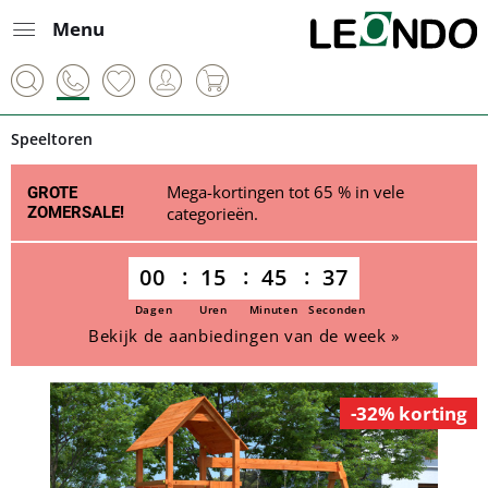
Menu
Speeltoren
Mega-kortingen tot 65 % in vele
GROTE
ZOMERSALE!
categorieën.
00
15
45
36
Dagen
Uren
Minuten
Seconden
Bekijk de aanbiedingen van de week »
-32% korting