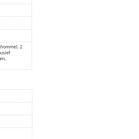
schommel, 2
usief
en,