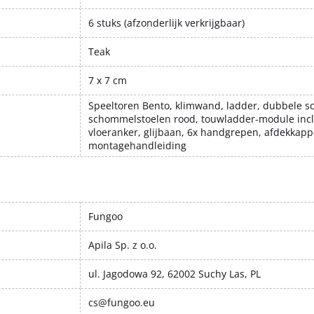
6 stuks (afzonderlijk verkrijgbaar)
Teak
7 x 7 cm
Speeltoren Bento, klimwand, ladder, dubbele 
schommelstoelen rood, touwladder-module incl
vloeranker, glijbaan, 6x handgrepen, afdekkapp
montagehandleiding
Fungoo
Apila Sp. z o.o.
ul. Jagodowa 92, 62002 Suchy Las, PL
cs@fungoo.eu