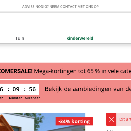
ADVIES NODIG? NEEM CONTACT MET ONS OP
Tuin
Kinderwereld
Mega-kortingen tot 65 % in vele cat
ZOMERSALE!
Bekijk de aanbiedingen van d
6
09
55
en
Minuten
Seconden
Dit a
-34% korting