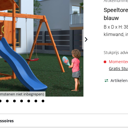
Artikelnumm
Speeltore
blauw
B x D x H: 3
klimwand, i
Stukprijs advi
Momenteel
Gratis St
Artikelen
limstenen niet inbegrepen)
ssoires