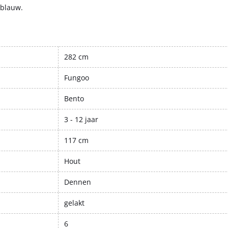
 blauw.
282 cm
Fungoo
Bento
3 - 12 jaar
117 cm
Hout
Dennen
gelakt
6