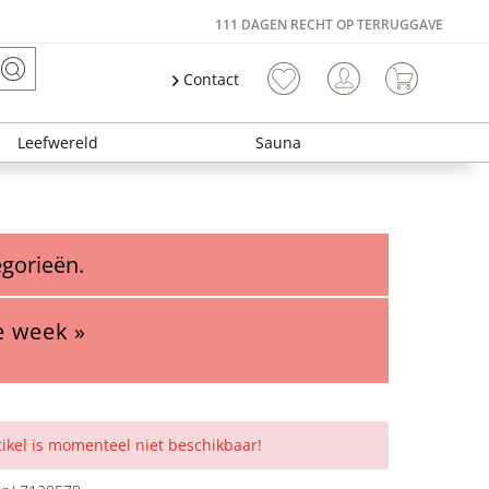
111 DAGEN RECHT OP TERRUGGAVE
Contact
Leefwereld
Sauna
egorieën.
e week »
rtikel is momenteel niet beschikbaar!