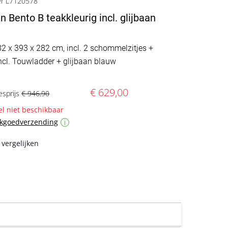
er L7120578
n Bento B teakkleurig incl. glijbaan
82 x 393 x 282 cm, incl. 2 schommelzitjes +
ncl. Touwladder + glijbaan blauw
€ 629,00
esprijs
€ 946,90
 niet beschikbaar
ukgoedverzending
i
 vergelijken