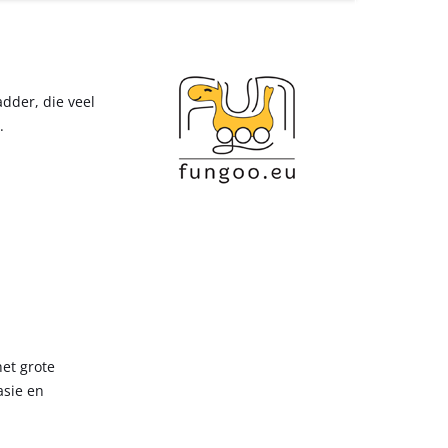
dder, die veel
.
et grote
asie en