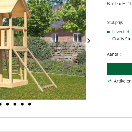
B x D x H: 1
Stukprijs
Levertijd
Gratis St
Aantal:
Artikelen