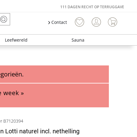
111 DAGEN RECHT OP TERRUGGAVE
Contact
Leefwereld
Sauna
egorieën.
e week »
er B7120394
 Lotti naturel incl. nethelling