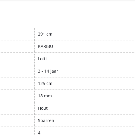
291 cm
KARIBU
Lotti
3 - 14 jaar
125 cm
18 mm
Hout
Sparren
4