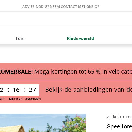
ADVIES NODIG? NEEM CONTACT MET ONS OP
Tuin
Kinderwereld
Mega-kortingen tot 65 % in vele cat
ZOMERSALE!
Bekijk de aanbiedingen van d
2
16
36
en
Minuten
Seconden
Artikelnumm
Speeltoren