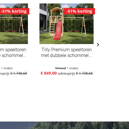
-51% korting
-51% korting
um speeltoren
Tilly Premium speeltoren
Speeltoren
 schommel...
met dubbele schommel...
met dubbel
d
1 stuk(s)
Inhoud
1 stuk(s)
Inho
€ 849,00
€ 679,00
esprijs
€ 1.748,68
adviesprijs
€ 1.738,68
adv