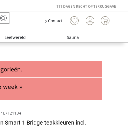
111 DAGEN RECHT OP TERRUGGAVE
Contact
Leefwereld
Sauna
egorieën.
e week »
er L7121134
n Smart 1 Bridge teakkleuren incl.