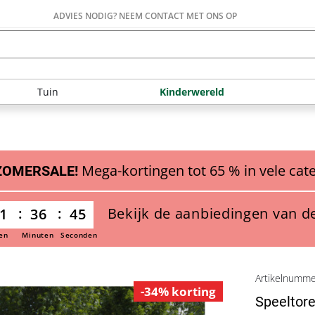
ADVIES NODIG? NEEM CONTACT MET ONS OP
Tuin
Kinderwereld
Mega-kortingen tot 65 % in vele cat
ZOMERSALE!
Bekijk de aanbiedingen van d
1
36
43
en
Minuten
Seconden
Artikelnumm
-34% korting
Speeltore