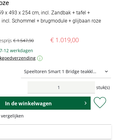
roze
59 x 493 x 254 cm, incl. Zandbak + tafel +
, incl. Schommel + brugmodule + glijbaan roze
€ 1.019,00
esprijs
€ 1.547,90
 7-12 werkdagen
ukgoedverzending
i
stuk(s)
 des Brückenmoduls in der Farbe Grün (kann ggf. abweichen).
In de
winkelwagen
 vergelijken