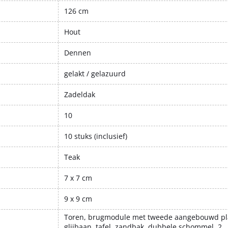
126 cm
Hout
Dennen
gelakt / gelazuurd
Zadeldak
10
10 stuks (inclusief)
Teak
7 x 7 cm
9 x 9 cm
Toren, brugmodule met tweede aangebouwd pl
glijbaan, tafel, zandbak, dubbele schommel, 2