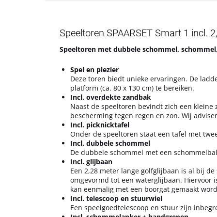
Speeltoren SPAARSET Smart 1 incl. 2,
Speeltoren met dubbele schommel, schommel, p
Spel en plezier
Deze toren biedt unieke ervaringen. De lad
platform (ca. 80 x 130 cm) te bereiken.
Incl. overdekte zandbak
Naast de speeltoren bevindt zich een kleine
bescherming tegen regen en zon. Wij advise
Incl. picknicktafel
Onder de speeltoren staat een tafel met twee
Incl. dubbele schommel
De dubbele schommel met een schommelbalk v
Incl. glijbaan
Een 2,28 meter lange golfglijbaan is al bij 
omgevormd tot een waterglijbaan. Hiervoor is
kan eenmalig met een boorgat gemaakt word
Incl. telescoop en stuurwiel
Een speelgoedtelescoop en stuur zijn inbegr
Incl. schommelanker + handgrepen