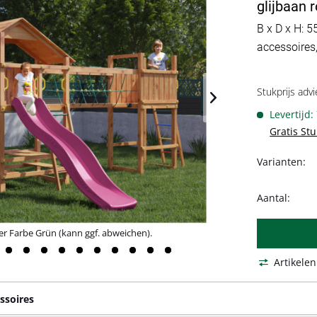
glijbaan 
B x D x H: 5
accessoires
Stukprijs advi
Levertijd:
Gratis St
Varianten:
Aantal:
er Farbe Grün (kann ggf. abweichen).
Abb. zeigt Seile
Artikelen
ssoires