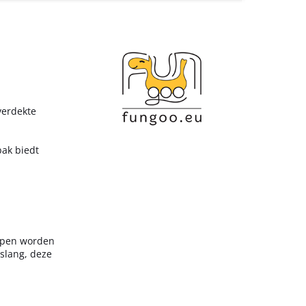
verdekte
bak biedt
appen worden
nslang, deze