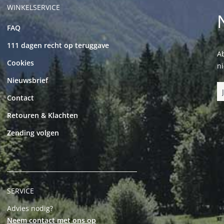
WINKELSERVICE
FAQ
111 dagen recht op teruggave
Ab
Cookies
n
Nieuwsbrief
Contact
Retouren & Klachten
Zending volgen
SERVICE
Advies nodig?
Neem contact met ons op