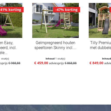
-41% korting
-47% korting
en Easy,
Geïmpregneerd houten
Tilly Premi
erd, incl.
speeltoren Skinny incl....
met dubbele
le...
1 stuk(s)
Inhoud
1 stuk(s)
Inhou
€ 459,00
€ 849,00
sprijs
€ 988,88
adviesprijs
€ 868,88
advi