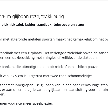
28 m glijbaan roze, teakkleurig
icknicktafel, ladder, zandbak, telescoop en stuur
der met afgeronde metalen sporten maakt het gemakkelijk om het o
 zandbak met een zitplaats. Het verlengde zadeldak boven de zand
ren een dakbedekking met shingles of zelfklevende dakbaan.
 banken, die uitnodigt tot een picknick of een schilderpauze.
an 9 x 9 cm is uitgerust met twee rode schommelzitjes.
de spaarset inbegrepen. De glijbaan kan in een paar eenvoudige st
 er aan de onderzijde van de glijbaan een aansluiting voor de tui
en.
epen voor nog meer speelplezier.