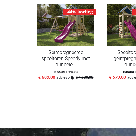
-44% korting
Geïmpregneerde
Speeltor
speeltoren Speedy met
geïmpregne
dubbele...
dubbe
Inhoud
1 stuk(s)
Inhoud
€ 609,00
€ 579,00
adviesprijs
€ 1.088,88
advie