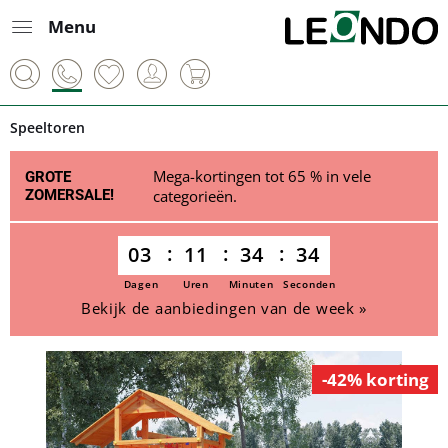
Menu
Speeltoren
Mega-kortingen tot 65 % in vele
GROTE
ZOMERSALE!
categorieën.
03
11
34
33
Dagen
Uren
Minuten
Seconden
Bekijk de aanbiedingen van de week »
-42% korting