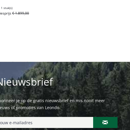
d
1 stuk(s)
iesprijs
€ 1.899,00
Nieuwsbrief
onneer je op de gratis nieuwsbrief en mis nooit meer
ieuws of promoties van Leondo.