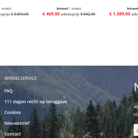
1 stuk(s)
Inhoud
1 stuk(s)
Inhou
€ 469,00
€ 1.389,00
esprijs
€ 3.699,00
adviesprijs
€ 642,90
adv
WINKELSERVICE
FAQ
111 dagen recht op teruggave
Ab
Cookies
n
Nieuwsbrief
Contact