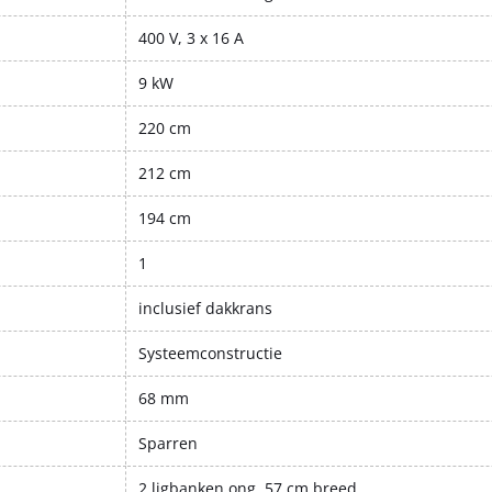
400 V, 3 x 16 A
9 kW
220 cm
212 cm
194 cm
1
inclusief dakkrans
Systeemconstructie
68 mm
Sparren
2 ligbanken ong. 57 cm breed