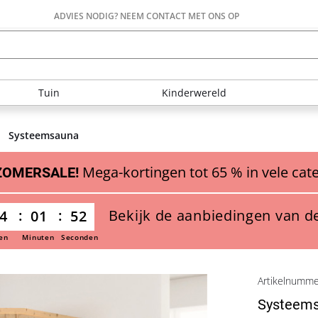
ADVIES NODIG? NEEM CONTACT MET ONS OP
Tuin
Kinderwereld
Systeemsauna
Mega-kortingen tot 65 % in vele cat
ZOMERSALE!
Bekijk de aanbiedingen van d
4
01
51
en
Minuten
Seconden
Artikelnumm
Systeems