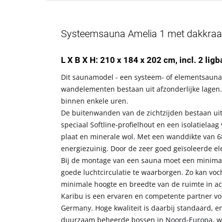
Systeemsauna Amelia 1 met dakkraag,
L X B X H: 210 x 184 x 202 cm, incl. 2 lig
Dit saunamodel - een systeem- of elementsauna 
wandelementen bestaan uit afzonderlijke lagen.
binnen enkele uren.
De buitenwanden van de zichtzijden bestaan ui
speciaal Softline-profielhout en een isolatiela
plaat en minerale wol. Met een wanddikte van 6
energiezuinig. Door de zeer goed geïsoleerde 
Bij de montage van een sauna moet een minima
goede luchtcirculatie te waarborgen. Zo kan vo
minimale hoogte en breedte van de ruimte in a
Karibu is een ervaren en competente partner voo
Germany. Hoge kwaliteit is daarbij standaard, en
duurzaam beheerde bossen in Noord-Europa, wor