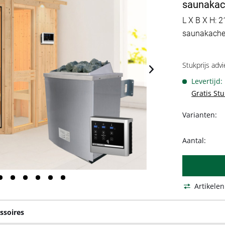
saunakach
L X B X H: 2
saunakachel
Stukprijs advi
Levertijd
Gratis St
Varianten:
Aantal:
Artikelen
ssoires