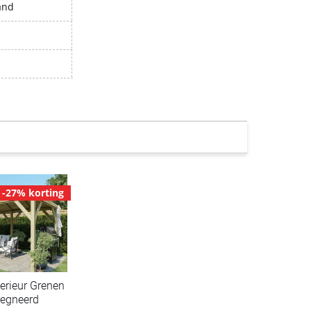
and
-27% korting
rieur Grenen
egneerd