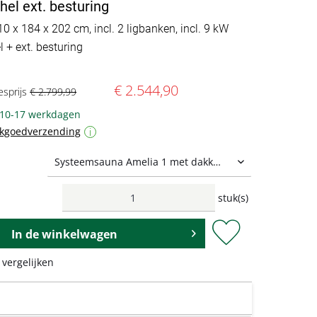
el ext. besturing
10 x 184 x 202 cm, incl. 2 ligbanken, incl. 9 kW
 + ext. besturing
€ 2.544,90
esprijs
€ 2.799,99
: 10-17 werkdagen
ukgoedverzending
i
stuk(s)
In de
winkelwagen
 vergelijken