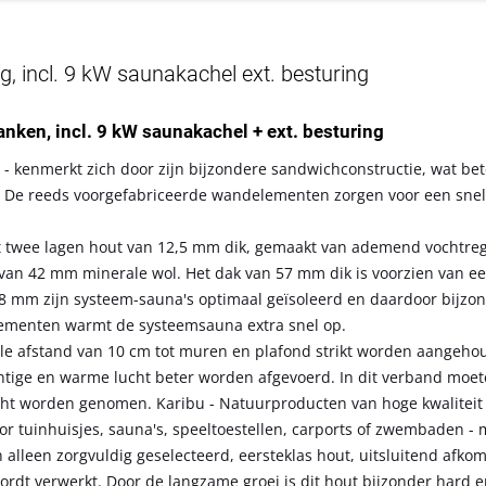
 incl. 9 kW saunakachel ext. besturing
banken, incl. 9 kW saunakachel + ext. besturing
- kenmerkt zich door zijn bijzondere sandwichconstructie, wat bet
 De reeds voorgefabriceerde wandelementen zorgen voor een snelle
t twee lagen hout van 12,5 mm dik, gemaakt van ademend vochtre
ag van 42 mm minerale wol. Het dak van 57 mm dik is voorzien van e
8 mm zijn systeem-sauna's optimaal geïsoleerd en daardoor bijzo
elementen warmt de systeemsauna extra snel op.
le afstand van 10 cm tot muren en plafond strikt worden aangeh
chtige en warme lucht beter worden afgevoerd. In dit verband moe
cht worden genomen. Karibu - Natuurproducten van hoge kwaliteit
r tuinhuisjes, sauna's, speeltoestellen, carports of zwembaden - 
 alleen zorgvuldig geselecteerd, eersteklas hout, uitsluitend afkom
dt verwerkt. Door de langzame groei is dit hout bijzonder hard e