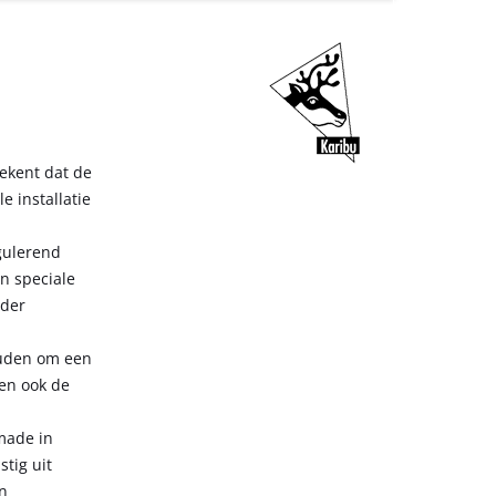
ekent dat de
 installatie
gulerend
en speciale
nder
ouden om een
ten ook de
made in
stig uit
n