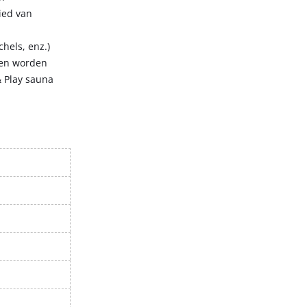
ied van
hels, enz.)
een worden
& Play sauna