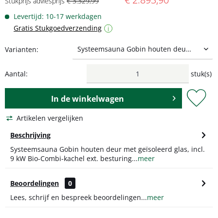
Stukprijs adviesprijs
€ 3.329,99
Levertijd: 10-17 werkdagen
Gratis Stukgoedverzending
i
Varianten:
Aantal:
stuk(s)
In de
winkelwagen
Artikelen vergelijken
Beschrijving
Systeemsauna Gobin houten deur met geïsoleerd glas, incl.
9 kW Bio-Combi-kachel ext. besturing...
meer
Beoordelingen
0
Lees, schrijf en bespreek beoordelingen...
meer