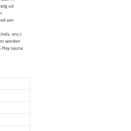
stig uit
n
ied van
hels, enz.)
een worden
& Play sauna