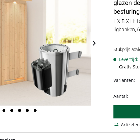
glazen de
besturing
L X B X H: 1
ligbanken, 
Stukprijs advi
Levertijd
Gratis St
Varianten:
Aantal:
Artikelen
ssoires