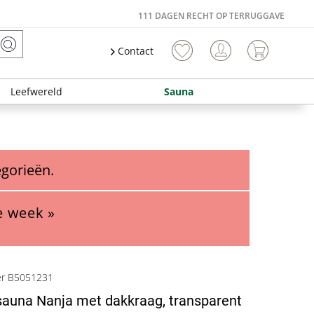
111 DAGEN RECHT OP TERRUGGAVE
Contact
Leefwereld
Sauna
egorieën.
e week »
er B5051231
auna Nanja met dakkraag, transparent