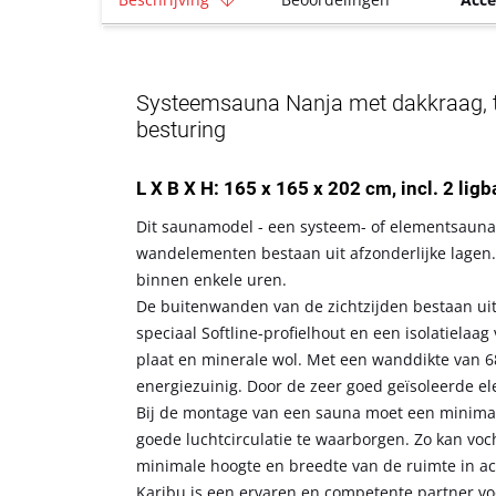
Systeemsauna Nanja met dakkraag, t
besturing
L X B X H: 165 x 165 x 202 cm, incl. 2 lig
Dit saunamodel - een systeem- of elementsauna 
wandelementen bestaan uit afzonderlijke lagen.
binnen enkele uren.
De buitenwanden van de zichtzijden bestaan ui
speciaal Softline-profielhout en een isolatiela
plaat en minerale wol. Met een wanddikte van 6
energiezuinig. Door de zeer goed geïsoleerde 
Bij de montage van een sauna moet een minima
goede luchtcirculatie te waarborgen. Zo kan vo
minimale hoogte en breedte van de ruimte in a
Karibu is een ervaren en competente partner voo