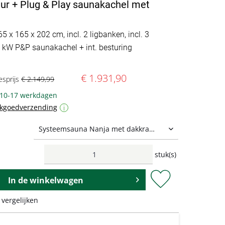
ur + Plug & Play saunakachel met
65 x 165 x 202 cm, incl. 2 ligbanken, incl. 3
6 kW P&P saunakachel + int. besturing
€ 1.931,90
esprijs
€ 2.149,99
: 10-17 werkdagen
ukgoedverzending
i
stuk(s)
In de
winkelwagen
 vergelijken