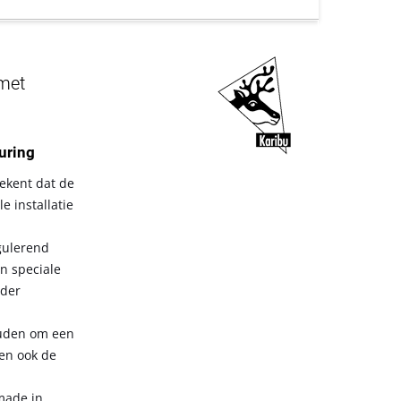
 met
turing
ekent dat de
 installatie
gulerend
en speciale
nder
ouden om een
ten ook de
made in