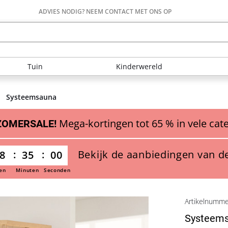
ADVIES NODIG? NEEM CONTACT MET ONS OP
Tuin
Kinderwereld
Systeemsauna
Mega-kortingen tot 65 % in vele cat
ZOMERSALE!
Bekijk de aanbiedingen van d
8
34
59
en
Minuten
Seconden
Artikelnumm
Systeems