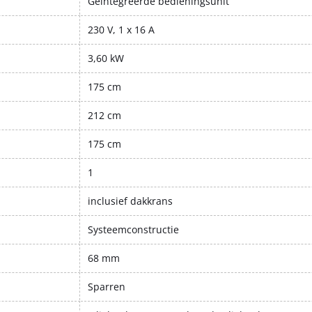
Geïntegreerde bedieningsunit
230 V, 1 x 16 A
3,60 kW
175 cm
212 cm
175 cm
1
inclusief dakkrans
Systeemconstructie
68 mm
Sparren