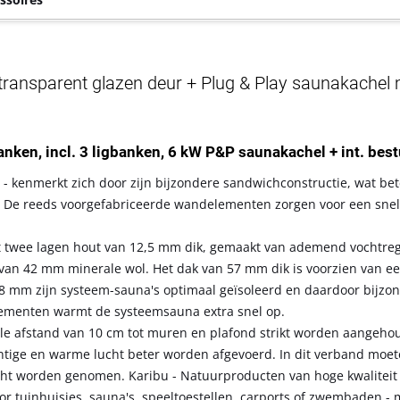
ransparent glazen deur + Plug & Play saunakachel
banken, incl. 3 ligbanken, 6 kW P&P saunakachel + int. bes
- kenmerkt zich door zijn bijzondere sandwichconstructie, wat bet
 De reeds voorgefabriceerde wandelementen zorgen voor een snelle
t twee lagen hout van 12,5 mm dik, gemaakt van ademend vochtre
ag van 42 mm minerale wol. Het dak van 57 mm dik is voorzien van e
8 mm zijn systeem-sauna's optimaal geïsoleerd en daardoor bijzo
elementen warmt de systeemsauna extra snel op.
le afstand van 10 cm tot muren en plafond strikt worden aangeh
chtige en warme lucht beter worden afgevoerd. In dit verband moe
cht worden genomen. Karibu - Natuurproducten van hoge kwaliteit
r tuinhuisjes, sauna's, speeltoestellen, carports of zwembaden - 