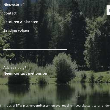
Nieuwsbrief
Contact
Retouren & Klachten
Zending volgen
SERVICE
Advies nodig?
Neem contact met ons op
zijn inclusief BTW plus
verzendkosten
en eventueel rembourskosten, tenzij ande