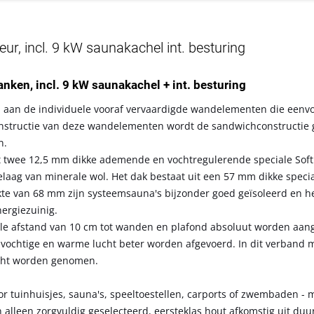
r, incl. 9 kW saunakachel int. besturing
banken, incl. 9 kW saunakachel + int. besturing
 aan de individuele vooraf vervaardigde wandelementen die eenv
 constructie van deze wandelementen wordt de sandwichconstructi
n.
t twee 12,5 mm dikke ademende en vochtregulerende speciale Soft
elaag van minerale wol. Het dak bestaat uit een 57 mm dikke specia
kte van 68 mm zijn systeemsauna's bijzonder goed geïsoleerd en 
nergiezuinig.
le afstand van 10 cm tot wanden en plafond absoluut worden aa
n vochtige en warme lucht beter worden afgevoerd. In dit verband
acht worden genomen.
r tuinhuisjes, sauna's, speeltoestellen, carports of zwembaden - 
n alleen zorgvuldig geselecteerd, eersteklas hout afkomstig uit du