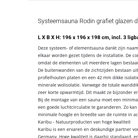
Systeemsauna Rodin grafiet glazen deu
L X B X H: 196 x 196 x 198 cm, incl. 3 lig
Deze systeem- of elementsauna dankt zijn naam
elkaar worden gezet tijdens de installatie. De
omdat de elementen uit meerdere lagen bestaa
De buitenwanden van de zichtzijden bestaan ui
profielhouten platen en een 42 mm dikke isolati
minerale wolisolatie. Vanwege de totale wanddi
zeer korte opwarmtijd. Dit maakt ze bijzonder e
Bij de montage van een sauna moet een minima
een goede luchtcirculatie te garanderen. Zo ka
minimale hoogte en breedte van de ruimte in 
Karibu - Natuurproducten van hoge kwaliteit
Karibu is een ervaren en deskundige partner voo
Germany. Hoge kwaliteit is daarbij standaard, e