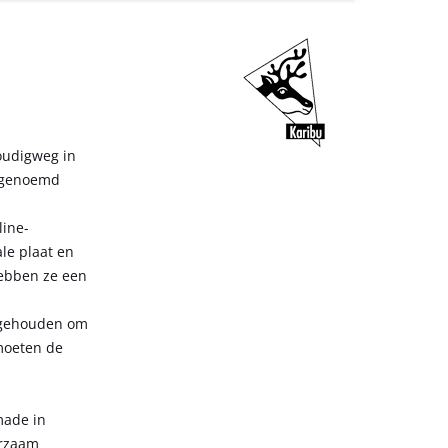
oudigweg in
e genoemd
line-
le plaat en
hebben ze een
ngehouden om
 moeten de
made in
urzaam