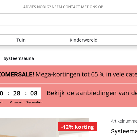
ADVIES NODIG? NEEM CONTACT MET ONS OP
Tuin
Kinderwereld
Systeemsauna
Mega-kortingen tot 65 % in vele cat
ZOMERSALE!
Bekijk de aanbiedingen van d
0
28
07
en
Minuten
Seconden
Artikelnumm
-12% korting
Systeemsa