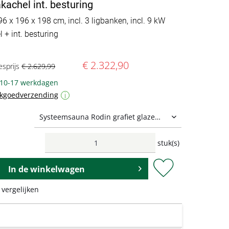
achel int. besturing
96 x 196 x 198 cm, incl. 3 ligbanken, incl. 9 kW
 + int. besturing
€ 2.322,90
esprijs
€ 2.629,99
: 10-17 werkdagen
ukgoedverzending
i
stuk(s)
In de
winkelwagen
 vergelijken