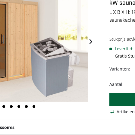
kW saunak
L X B X H: 1
saunakachel
Stukprijs advi
Levertijd
Gratis St
Varianten:
Aantal:
Artikelen
ssoires