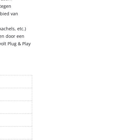
 tegen
ebied van
achels, etc.)
en door een
olt Plug & Play