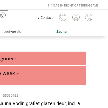
111 DAGEN RECHT OP TERRUGGAVE
Contact
Leefwereld
Sauna
egorieën.
e week »
er B5050732
una Rodin grafiet glazen deur, incl. 9