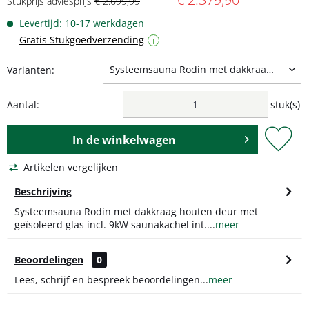
Stukprijs adviesprijs
€ 2.699,99
Levertijd: 10-17 werkdagen
Gratis Stukgoedverzending
i
Varianten:
Aantal:
stuk(s)
In de
winkelwagen
Artikelen vergelijken
Beschrijving
Systeemsauna Rodin met dakkraag houten deur met
geïsoleerd glas incl. 9kW saunakachel int....
meer
Beoordelingen
0
Lees, schrijf en bespreek beoordelingen...
meer