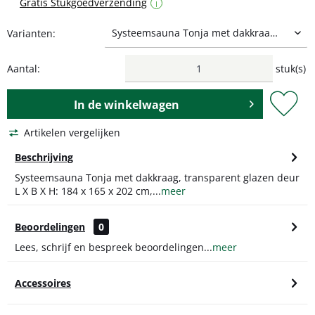
Gratis Stukgoedverzending
i
Varianten:
Aantal:
stuk(s)
In de
winkelwagen
Artikelen vergelijken
Beschrijving
Systeemsauna Tonja met dakkraag, transparent glazen deur
L X B X H: 184 x 165 x 202 cm,...
meer
Beoordelingen
0
Lees, schrijf en bespreek beoordelingen...
meer
Accessoires