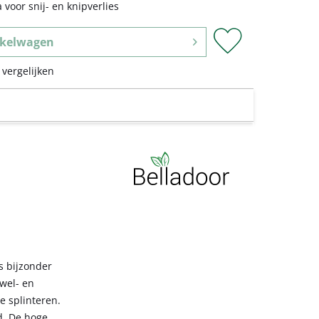
 voor snij- en knipverlies
kelwagen
 vergelijken
s bijzonder
wel- en
e splinteren.
d. De hoge