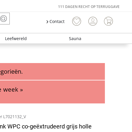
111 DAGEN RECHT OP TERRUGGAVE
Contact
Leefwereld
Sauna
egorieën.
e week »
er L7021132_V
nk WPC co-geëxtrudeerd grijs holle