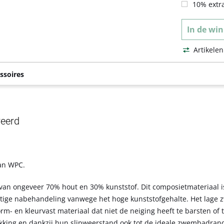
10% extra
In de
win
Artikelen
ssoires
reerd
an WPC.
van ongeveer 70% hout en 30% kunststof. Dit composietmateriaal i
tige nabehandeling vanwege het hoge kunststofgehalte. Het lage z
- en kleurvast materiaal dat niet de neiging heeft te barsten of t
kking en dankzij hun slipweerstand ook tot de ideale zwembadran