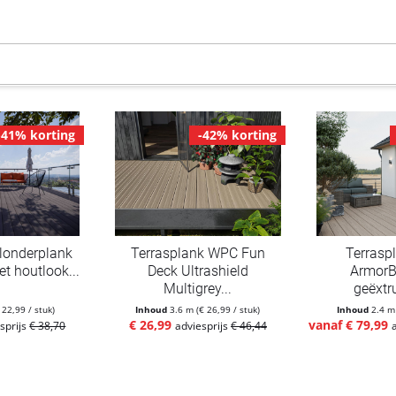
-41% korting
-42% korting
londerplank
Terrasplank WPC Fun
Terrasp
t houtlook...
Deck Ultrashield
ArmorB
Multigrey...
geëxtr
 22,99 / stuk)
Inhoud
3.6 m
(€ 26,99 / stuk)
Inhoud
2.4 
€ 26,99
vanaf € 79,99
sprijs
€ 38,70
adviesprijs
€ 46,44