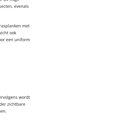
secten, evenals
rrasplanken met
wicht ook
oor een uniform
ervolgens wordt
der zichtbare
men.