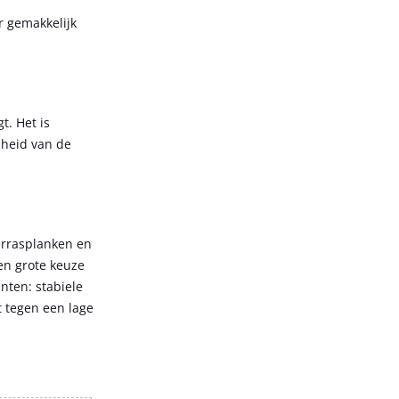
r gemakkelijk
t. Het is
nheid van de
terrasplanken en
en grote keuze
nten: stabiele
t tegen een lage