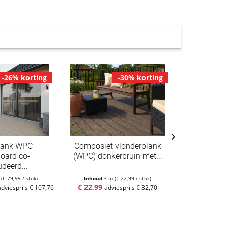
-26% korting
-30% korting
lank WPC
Composiet vlonderplank
Composiet
oard co-
(WPC) donkerbruin met...
(BP
udeerd...
m
(€ 79,99 / stuk)
Inhoud
3 m
(€ 22,99 / stuk)
Inhoud
4 
€ 22,99
€ 29,99
adviesprijs
€ 107,76
adviesprijs
€ 32,70
ad