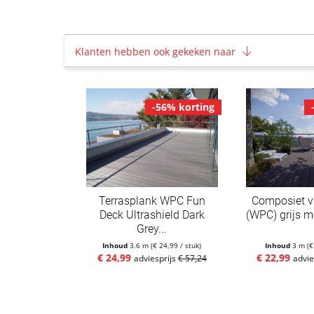
Klanten hebben ook gekeken naar
-56% korting
Terrasplank WPC Fun
Composiet v
Deck Ultrashield Dark
(WPC) grijs me
Grey...
Inhoud
3.6 m
(€ 24,99 / stuk)
Inhoud
3 m
(€
€ 24,99
€ 22,99
adviesprijs
€ 57,24
advie