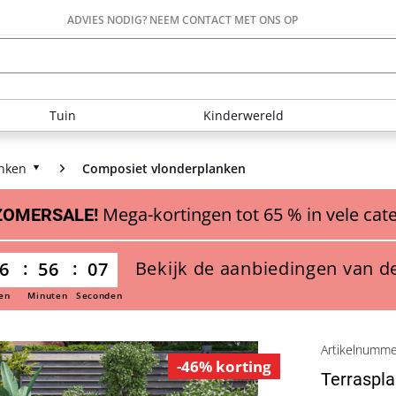
ADVIES NODIG? NEEM CONTACT MET ONS OP
Tuin
Kinderwereld
nken
Composiet vlonderplanken
Mega-kortingen tot 65 % in vele cat
ZOMERSALE!
Bekijk de aanbiedingen van d
6
56
06
en
Minuten
Seconden
Artikelnumm
-46% korting
Terraspla