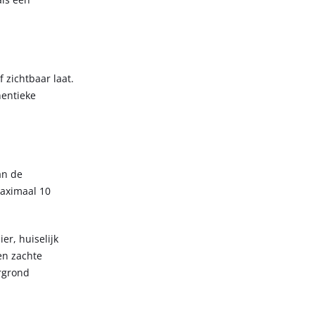
 zichtbaar laat.
hentieke
an de
maximaal 10
er, huiselijk
en zachte
rgrond