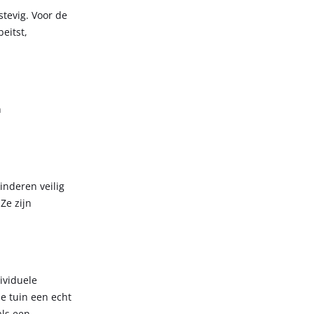
stevig. Voor de
eitst,
n
nderen veilig
Ze zijn
ividuele
e tuin een echt
als een