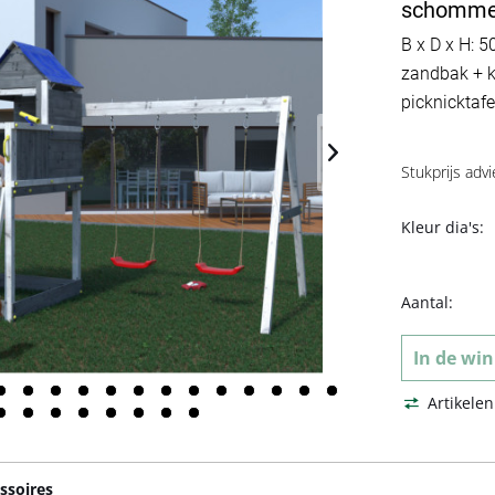
schommel
B x D x H: 
zandbak + k
picknicktafe
Stukprijs advi
Kleur dia's:
Aantal:
In de
win
Artikelen
ssoires