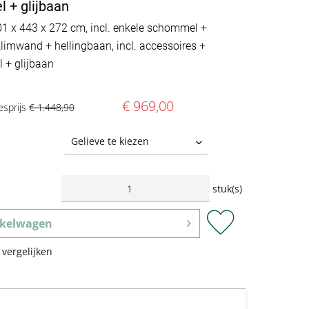
 + glijbaan
501 x 443 x 272 cm, incl. enkele schommel +
limwand + hellingbaan, incl. accessoires +
l + glijbaan
€ 969,00
esprijs
€ 1.448,90
stuk(s)
kelwagen
 vergelijken