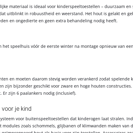
ijke materiaal is ideaal voor kinderspeeltoestellen – duurzaam en 
t uitblinkt in robuustheid en weerstand. Het hout is gelakt en geb
eden en ongedierte en geen extra behandeling nodig heeft.
 het speelhuis vóór de eerste winter na montage opnieuw van ee
chten en moeten daarom stevig worden verankerd zodat spelende ki
t en zijn bijzonder geschikt voor zware en hoge houten constructies. 
Er zijn 6 paalankers nodig (inclusief).
voor je kind
steem voor buitenspeeltoestellen dat kinderogen laat stralen. Ind
t modules zoals schommels, glijbanen of klimwanden maken van d
-geïmpregneerd hout als basis voor zijn toestellen. Accessoires zo