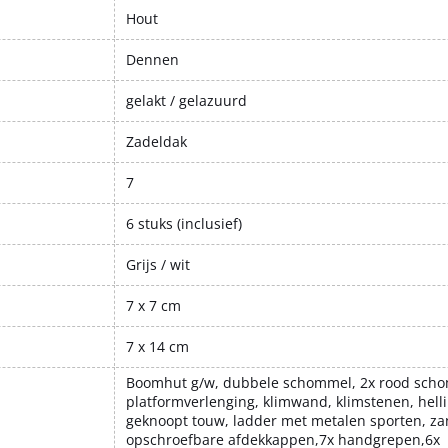
Hout
Dennen
gelakt / gelazuurd
Zadeldak
7
6 stuks (inclusief)
Grijs / wit
7 x 7 cm
7 x 14 cm
Boomhut g/w, dubbele schommel, 2x rood scho
platformverlenging, klimwand, klimstenen, hell
geknoopt touw, ladder met metalen sporten, za
opschroefbare afdekkappen,7x handgrepen,6x