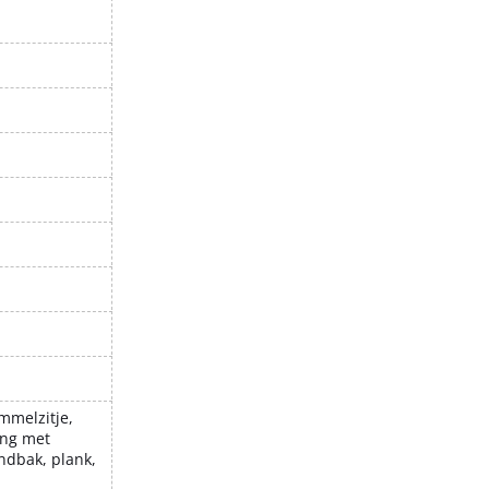
mmelzitje,
ing met
ndbak, plank,