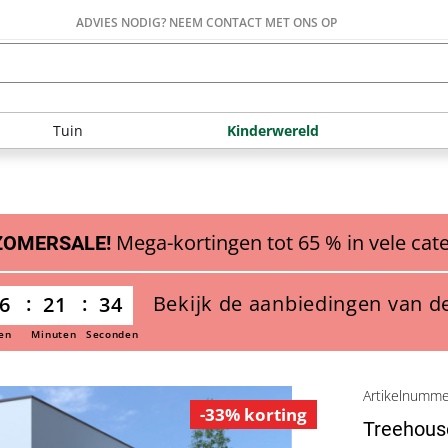
ADVIES NODIG? NEEM CONTACT MET ONS OP
Tuin
Kinderwereld
Mega-kortingen tot 65 % in vele cat
ZOMERSALE!
Bekijk de aanbiedingen van d
6
21
33
en
Minuten
Seconden
Artikelnumm
-33% korting
Treehouse