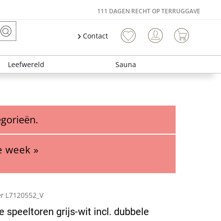
111 DAGEN RECHT OP TERRUGGAVE
Contact
Leefwereld
Sauna
egorieën.
e week »
er L7120552_V
 speeltoren grijs-wit incl. dubbele