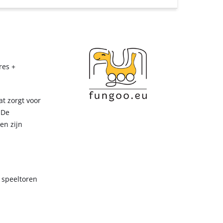
res +
at zorgt voor
 De
en zijn
e speeltoren