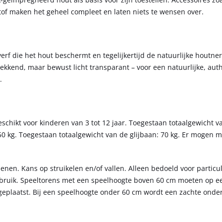
tof maken het geheel compleet en laten niets te wensen over.
f die het hout beschermt en tegelijkertijd de natuurlijke houtnerf
 dekkend, maar bewust licht transparant – voor een natuurlijke, aut
.
eschikt voor kinderen van 3 tot 12 jaar. Toegestaan totaalgewicht v
50 kg. Toegestaan totaalgewicht van de glijbaan: 70 kg. Er mogen 
enen. Kans op struikelen en/of vallen. Alleen bedoeld voor particuli
gebruik. Speeltorens met een speelhoogte boven 60 cm moeten op e
geplaatst. Bij een speelhoogte onder 60 cm wordt een zachte onde