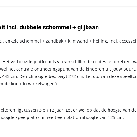
it incl. dubbele schommel + glijbaan
incl. enkele schommel + zandbak + klimwand + helling, incl. accessoi
. Het verhoogde platform is via verschillende routes te bereiken, w
 wel het centrale ontmoetingspunt van de kinderen uit jouw buurt.
x 443 cm. De nokhoogte bedraagt 272 cm. Let op: van deze speeltor
en de knop ‘in winkelwagen’).
ltoren ligt tussen 3 en 12 jaar. Let er wel op dat de hoogte van d
verhoogde speelplatform heeft een platformhoogte van 125 cm.